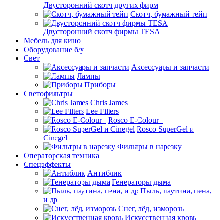
Двусторонний скотч других фирм
Скотч, бумажный тейп
Двусторонний скотч фирмы TESA
Мебель для кино
Оборудование б/у
Свет
Аксессуары и запчасти
Лампы
Приборы
Светофильтры
Chris James
Lee Filters
Rosco E-Colour+
Rosco SuperGel и
Cinegel
Фильтры в нарезку
Операторская техника
Спецэффекты
Антиблик
Генераторы дыма
Пыль, паутина, пена,
и др
Снег, лёд, изморозь
Искусственная кровь