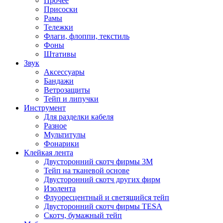
Прочее
Присоски
Рамы
Тележки
Флаги, флоппи, текстиль
Фоны
Штативы
Звук
Аксессуары
Бандажи
Ветрозащиты
Тейп и липучки
Инструмент
Для разделки кабеля
Разное
Мультитулы
Фонарики
Клейкая лента
Двусторонний скотч фирмы 3M
Тейп на тканевой основе
Двусторонний скотч других фирм
Изолента
Флуоресцентный и светящийся тейп
Двусторонний скотч фирмы TESA
Скотч, бумажный тейп