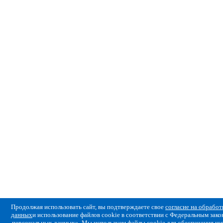
Продолжая использовать сайт, вы подтверждаете свое
согласие на обрабо
данных
и использование файлов cookie в соответствии с Федеральным за