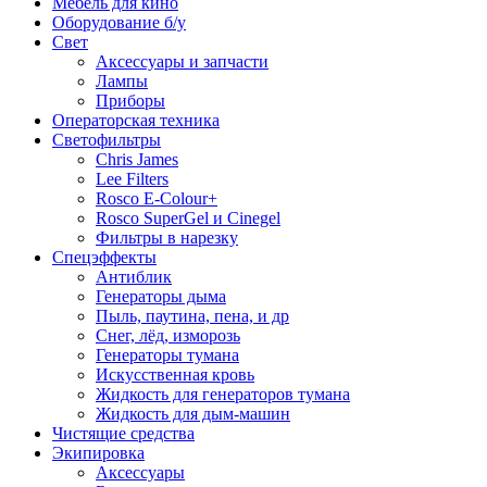
Мебель для кино
Оборудование б/у
Свет
Аксессуары и запчасти
Лампы
Приборы
Операторская техника
Светофильтры
Chris James
Lee Filters
Rosco E-Colour+
Rosco SuperGel и Cinegel
Фильтры в нарезку
Спецэффекты
Антиблик
Генераторы дыма
Пыль, паутина, пена, и др
Снег, лёд, изморозь
Генераторы тумана
Искусственная кровь
Жидкость для генераторов тумана
Жидкость для дым-машин
Чистящие средства
Экипировка
Аксессуары