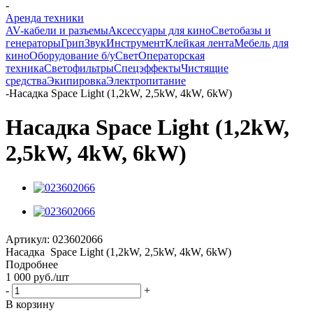
-
Аренда техники
AV-кабели и разъемы
Аксессуары для кино
Светобазы и
генераторы
Грип
Звук
Инструмент
Клейкая лента
Мебель для
кино
Оборудование б/у
Свет
Операторская
техника
Светофильтры
Спецэффекты
Чистящие
средства
Экипировка
Электропитание
-
Насадка Space Light (1,2kW, 2,5kW, 4kW, 6kW)
Насадка Space Light (1,2kW,
2,5kW, 4kW, 6kW)
Артикул:
023602066
Насадка Space Light (1,2kW, 2,5kW, 4kW, 6kW)
Подробнее
1 000
руб.
/шт
-
+
В корзину