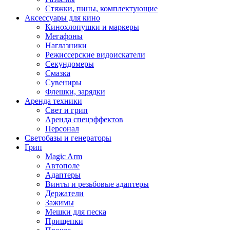
Стяжки, пины, комплектующие
Аксессуары для кино
Кинохлопушки и маркеры
Мегафоны
Наглазники
Режиссерские видоискатели
Секундомеры
Смазка
Сувениры
Флешки, зарядки
Аренда техники
Свет и грип
Аренда спецэффектов
Персонал
Светобазы и генераторы
Грип
Magic Arm
Автополе
Адаптеры
Винты и резьбовые адаптеры
Держатели
Зажимы
Мешки для песка
Прищепки