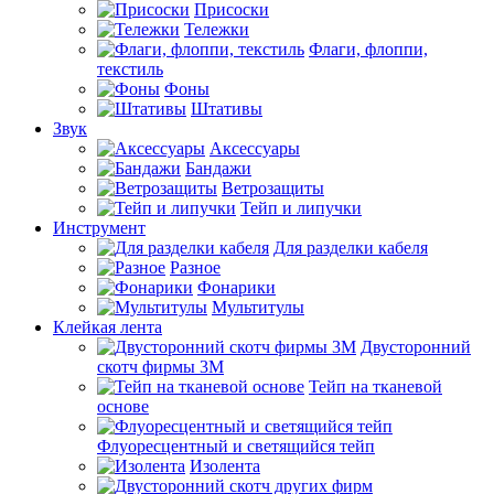
Присоски
Тележки
Флаги, флоппи,
текстиль
Фоны
Штативы
Звук
Аксессуары
Бандажи
Ветрозащиты
Тейп и липучки
Инструмент
Для разделки кабеля
Разное
Фонарики
Мультитулы
Клейкая лента
Двусторонний
скотч фирмы 3M
Тейп на тканевой
основе
Флуоресцентный и светящийся тейп
Изолента