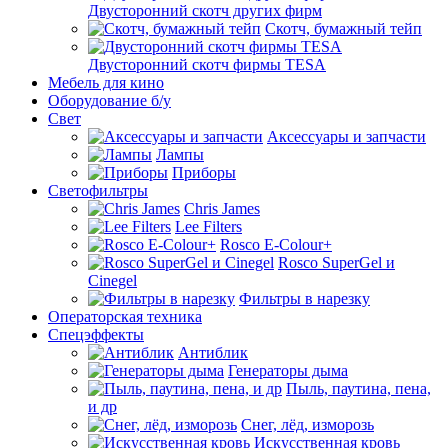
Двусторонний скотч других фирм
Скотч, бумажный тейп
Двусторонний скотч фирмы TESA
Мебель для кино
Оборудование б/у
Свет
Аксессуары и запчасти
Лампы
Приборы
Светофильтры
Chris James
Lee Filters
Rosco E-Colour+
Rosco SuperGel и
Cinegel
Фильтры в нарезку
Операторская техника
Спецэффекты
Антиблик
Генераторы дыма
Пыль, паутина, пена,
и др
Снег, лёд, изморозь
Искусственная кровь