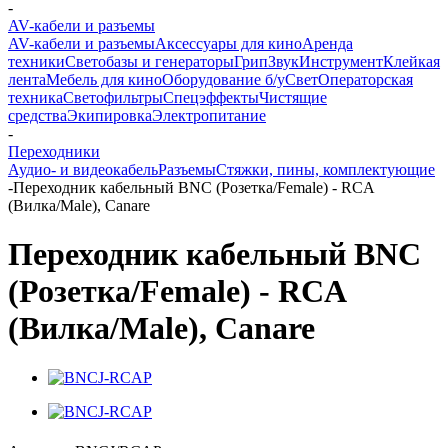
-
AV-кабели и разъемы
AV-кабели и разъемы
Аксессуары для кино
Аренда
техники
Светобазы и генераторы
Грип
Звук
Инструмент
Клейкая
лента
Мебель для кино
Оборудование б/у
Свет
Операторская
техника
Светофильтры
Спецэффекты
Чистящие
средства
Экипировка
Электропитание
-
Переходники
Аудио- и видеокабель
Разъемы
Стяжки, пины, комплектующие
-
Переходник кабельный BNC (Розетка/Female) - RCA
(Вилка/Male), Canare
Переходник кабельный BNC
(Розетка/Female) - RCA
(Вилка/Male), Canare