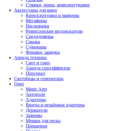
Стяжки, пины, комплектующие
Аксессуары для кино
Кинохлопушки и маркеры
Мегафоны
Наглазники
Режиссерские видоискатели
Секундомеры
Смазка
Сувениры
Флешки, зарядки
Аренда техники
Свет и грип
Аренда спецэффектов
Персонал
Светобазы и генераторы
Грип
Magic Arm
Автополе
Адаптеры
Винты и резьбовые адаптеры
Держатели
Зажимы
Мешки для песка
Прищепки