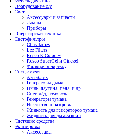
Мебель для кино
Оборудование б/у
Свет
Аксессуары и запчасти
Лампы
Приборы
Операторская техника
Светофильтры
Chris James
Lee Filters
Rosco E-Colour+
Rosco SuperGel и Cinegel
Фильтры в нарезку
Спецэффекты
Антиблик
Генераторы дыма
Пыль, паутина, пена, и др
Снег, лёд, изморозь
Генераторы тумана
Искусственная кровь
Жидкость для генераторов тумана
Жидкость для дым-машин
Чистящие средства
Экипировка
Аксессуары