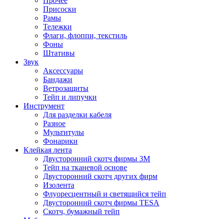
Прочее
Присоски
Рамы
Тележки
Флаги, флоппи, текстиль
Фоны
Штативы
Звук
Аксессуары
Бандажи
Ветрозащиты
Тейп и липучки
Инструмент
Для разделки кабеля
Разное
Мультитулы
Фонарики
Клейкая лента
Двусторонний скотч фирмы 3M
Тейп на тканевой основе
Двусторонний скотч других фирм
Изолента
Флуоресцентный и светящийся тейп
Двусторонний скотч фирмы TESA
Скотч, бумажный тейп