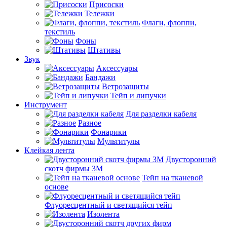
Присоски
Тележки
Флаги, флоппи,
текстиль
Фоны
Штативы
Звук
Аксессуары
Бандажи
Ветрозащиты
Тейп и липучки
Инструмент
Для разделки кабеля
Разное
Фонарики
Мультитулы
Клейкая лента
Двусторонний
скотч фирмы 3M
Тейп на тканевой
основе
Флуоресцентный и светящийся тейп
Изолента