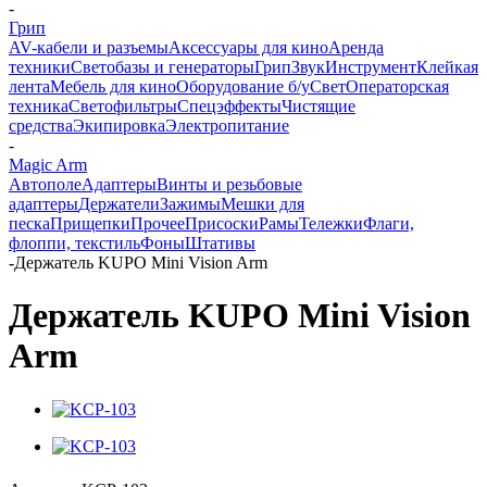
-
Грип
AV-кабели и разъемы
Аксессуары для кино
Аренда
техники
Светобазы и генераторы
Грип
Звук
Инструмент
Клейкая
лента
Мебель для кино
Оборудование б/у
Свет
Операторская
техника
Светофильтры
Спецэффекты
Чистящие
средства
Экипировка
Электропитание
-
Magic Arm
Автополе
Адаптеры
Винты и резьбовые
адаптеры
Держатели
Зажимы
Мешки для
песка
Прищепки
Прочее
Присоски
Рамы
Тележки
Флаги,
флоппи, текстиль
Фоны
Штативы
-
Держатель KUPO Mini Vision Arm
Держатель KUPO Mini Vision
Arm