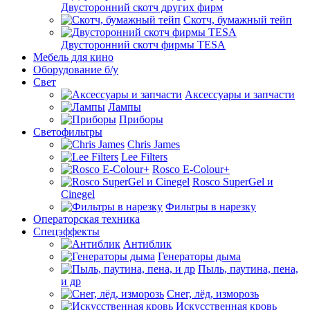
Двусторонний скотч других фирм
Скотч, бумажный тейп
Двусторонний скотч фирмы TESA
Мебель для кино
Оборудование б/у
Свет
Аксессуары и запчасти
Лампы
Приборы
Светофильтры
Chris James
Lee Filters
Rosco E-Colour+
Rosco SuperGel и
Cinegel
Фильтры в нарезку
Операторская техника
Спецэффекты
Антиблик
Генераторы дыма
Пыль, паутина, пена,
и др
Снег, лёд, изморозь
Искусственная кровь