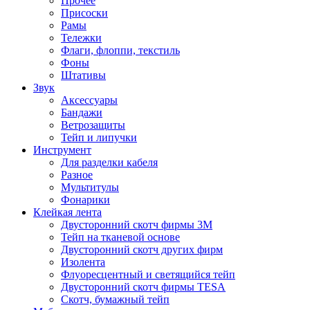
Прочее
Присоски
Рамы
Тележки
Флаги, флоппи, текстиль
Фоны
Штативы
Звук
Аксессуары
Бандажи
Ветрозащиты
Тейп и липучки
Инструмент
Для разделки кабеля
Разное
Мультитулы
Фонарики
Клейкая лента
Двусторонний скотч фирмы 3M
Тейп на тканевой основе
Двусторонний скотч других фирм
Изолента
Флуоресцентный и светящийся тейп
Двусторонний скотч фирмы TESA
Скотч, бумажный тейп