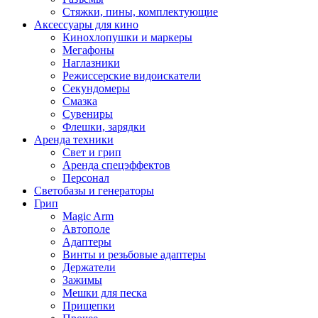
Стяжки, пины, комплектующие
Аксессуары для кино
Кинохлопушки и маркеры
Мегафоны
Наглазники
Режиссерские видоискатели
Секундомеры
Смазка
Сувениры
Флешки, зарядки
Аренда техники
Свет и грип
Аренда спецэффектов
Персонал
Светобазы и генераторы
Грип
Magic Arm
Автополе
Адаптеры
Винты и резьбовые адаптеры
Держатели
Зажимы
Мешки для песка
Прищепки