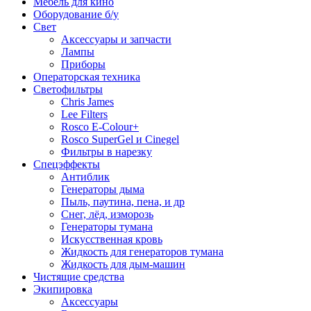
Мебель для кино
Оборудование б/у
Свет
Аксессуары и запчасти
Лампы
Приборы
Операторская техника
Светофильтры
Chris James
Lee Filters
Rosco E-Colour+
Rosco SuperGel и Cinegel
Фильтры в нарезку
Спецэффекты
Антиблик
Генераторы дыма
Пыль, паутина, пена, и др
Снег, лёд, изморозь
Генераторы тумана
Искусственная кровь
Жидкость для генераторов тумана
Жидкость для дым-машин
Чистящие средства
Экипировка
Аксессуары