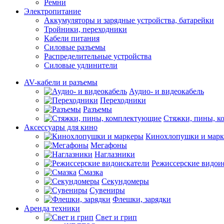
Ремни
Электропитание
Аккумуляторы и зарядные устройства, батарейки
Тройники, переходники
Кабели питания
Силовые разъемы
Распределительные устройства
Силовые удлинители
AV-кабели и разъемы
Аудио- и видеокабель
Переходники
Разъемы
Стяжки, пины, 
Аксессуары для кино
Кинохлопушки и мар
Мегафоны
Наглазники
Режиссерские видои
Смазка
Секундомеры
Сувениры
Флешки, зарядки
Аренда техники
Свет и грип