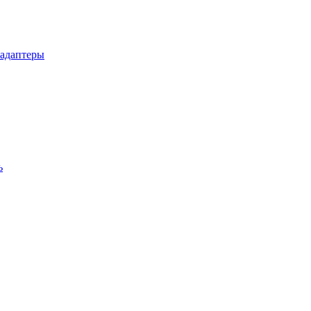
 адаптеры
ь