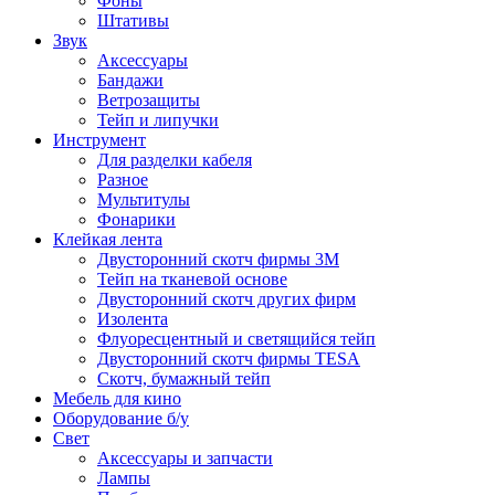
Фоны
Штативы
Звук
Аксессуары
Бандажи
Ветрозащиты
Тейп и липучки
Инструмент
Для разделки кабеля
Разное
Мультитулы
Фонарики
Клейкая лента
Двусторонний скотч фирмы 3M
Тейп на тканевой основе
Двусторонний скотч других фирм
Изолента
Флуоресцентный и светящийся тейп
Двусторонний скотч фирмы TESA
Скотч, бумажный тейп
Мебель для кино
Оборудование б/у
Свет
Аксессуары и запчасти
Лампы