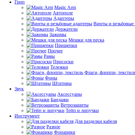
Грип
Magic Arm
Автополе
Адаптеры
Винты и резьбовые
Держатели
Зажимы
Мешки для песка
Прищепки
Прочее
Рамы
Присоски
Тележки
Флаги, флоппи, текстил
Фоны
Штативы
Звук
Аксессуары
Бандажи
Ветрозащиты
Тейп и липучки
Инструмент
Для разделки кабеля
Разное
Фонарики