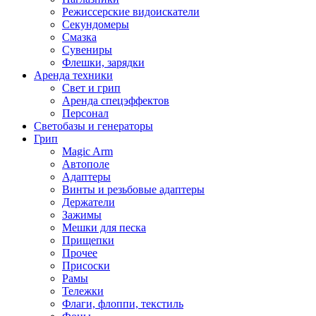
Режиссерские видоискатели
Секундомеры
Смазка
Сувениры
Флешки, зарядки
Аренда техники
Свет и грип
Аренда спецэффектов
Персонал
Светобазы и генераторы
Грип
Magic Arm
Автополе
Адаптеры
Винты и резьбовые адаптеры
Держатели
Зажимы
Мешки для песка
Прищепки
Прочее
Присоски
Рамы
Тележки
Флаги, флоппи, текстиль