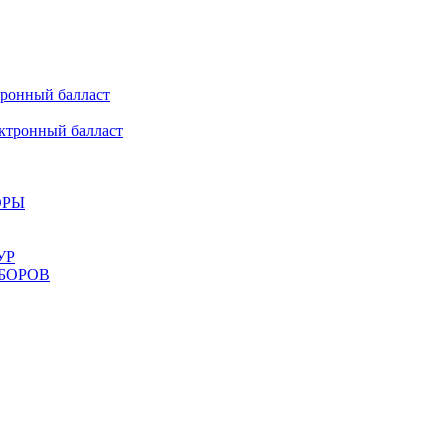
онный балласт
ронный балласт
ОРЫ
УР
БОРОВ