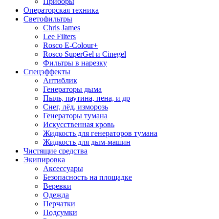
Приборы
Операторская техника
Светофильтры
Chris James
Lee Filters
Rosco E-Colour+
Rosco SuperGel и Cinegel
Фильтры в нарезку
Спецэффекты
Антиблик
Генераторы дыма
Пыль, паутина, пена, и др
Снег, лёд, изморозь
Генераторы тумана
Искусственная кровь
Жидкость для генераторов тумана
Жидкость для дым-машин
Чистящие средства
Экипировка
Аксессуары
Безопасность на площадке
Веревки
Одежда
Перчатки
Подсумки