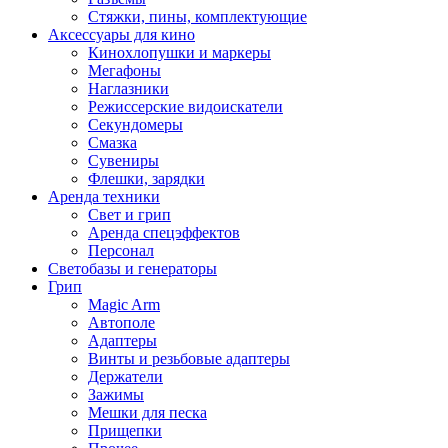
Стяжки, пины, комплектующие
Аксессуары для кино
Кинохлопушки и маркеры
Мегафоны
Наглазники
Режиссерские видоискатели
Секундомеры
Смазка
Сувениры
Флешки, зарядки
Аренда техники
Свет и грип
Аренда спецэффектов
Персонал
Светобазы и генераторы
Грип
Magic Arm
Автополе
Адаптеры
Винты и резьбовые адаптеры
Держатели
Зажимы
Мешки для песка
Прищепки