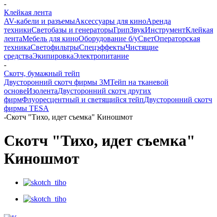
-
Клейкая лента
AV-кабели и разъемы
Аксессуары для кино
Аренда
техники
Светобазы и генераторы
Грип
Звук
Инструмент
Клейкая
лента
Мебель для кино
Оборудование б/у
Свет
Операторская
техника
Светофильтры
Спецэффекты
Чистящие
средства
Экипировка
Электропитание
-
Скотч, бумажный тейп
Двусторонний скотч фирмы 3M
Тейп на тканевой
основе
Изолента
Двусторонний скотч других
фирм
Флуоресцентный и светящийся тейп
Двусторонний скотч
фирмы TESA
-
Скотч "Тихо, идет съемка" Киношмот
Скотч "Тихо, идет съемка"
Киношмот