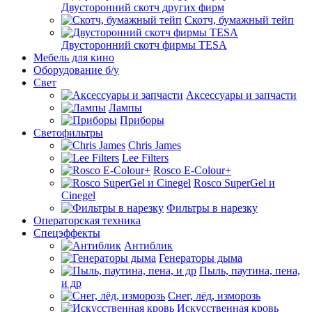
Двусторонний скотч других фирм
Скотч, бумажный тейп
Двусторонний скотч фирмы TESA
Мебель для кино
Оборудование б/у
Свет
Аксессуары и запчасти
Лампы
Приборы
Светофильтры
Chris James
Lee Filters
Rosco E-Colour+
Rosco SuperGel и
Cinegel
Фильтры в нарезку
Операторская техника
Спецэффекты
Антиблик
Генераторы дыма
Пыль, паутина, пена,
и др
Снег, лёд, изморозь
Искусственная кровь