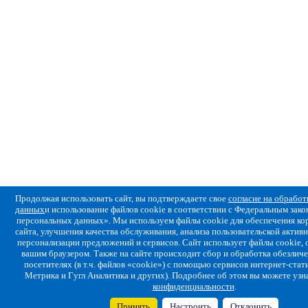
Продолжая использовать сайт, вы подтверждаете свое
согласие на обрабо
данных
и использование файлов cookie в соответствии с Федеральным за
персональных данных». Мы используем файлы cookie для обеспечения ко
сайта, улучшения качества обслуживания, анализа пользовательской активн
персонализации предложений и сервисов. Сайт использует файлы cookie,
вашим браузером. Также на сайте происходит сбор и обработка обезлич
посетителях (в т.ч. файлов «cookie») с помощью сервисов интернет-стат
Метрика и Гугл Аналитика и других). Подробнее об этом вы можете узн
конфиденциальности
.
Принять
Настроить
Отклонить