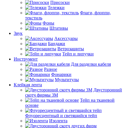
Присоски
Тележки
Флаги, флоппи,
текстиль
Фоны
Штативы
Звук
Аксессуары
Бандажи
Ветрозащиты
Тейп и липучки
Инструмент
Для разделки кабеля
Разное
Фонарики
Мультитулы
Клейкая лента
Двусторонний
скотч фирмы 3M
Тейп на тканевой
основе
Флуоресцентный и светящийся тейп
Изолента