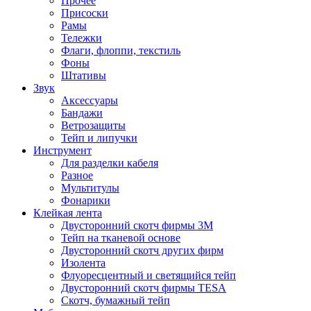
Прочее
Присоски
Рамы
Тележки
Флаги, флоппи, текстиль
Фоны
Штативы
Звук
Аксессуары
Бандажи
Ветрозащиты
Тейп и липучки
Инструмент
Для разделки кабеля
Разное
Мультитулы
Фонарики
Клейкая лента
Двусторонний скотч фирмы 3M
Тейп на тканевой основе
Двусторонний скотч других фирм
Изолента
Флуоресцентный и светящийся тейп
Двусторонний скотч фирмы TESA
Скотч, бумажный тейп