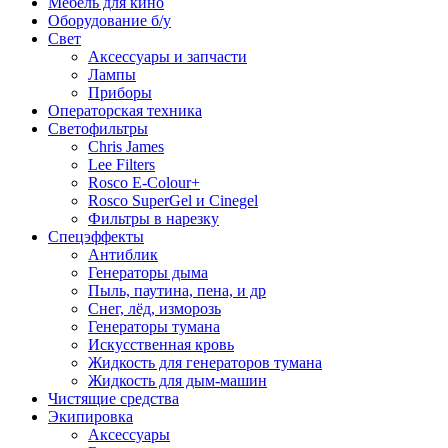
Мебель для кино
Оборудование б/у
Свет
Аксессуары и запчасти
Лампы
Приборы
Операторская техника
Светофильтры
Chris James
Lee Filters
Rosco E-Colour+
Rosco SuperGel и Cinegel
Фильтры в нарезку
Спецэффекты
Антиблик
Генераторы дыма
Пыль, паутина, пена, и др
Снег, лёд, изморозь
Генераторы тумана
Искусственная кровь
Жидкость для генераторов тумана
Жидкость для дым-машин
Чистящие средства
Экипировка
Аксессуары