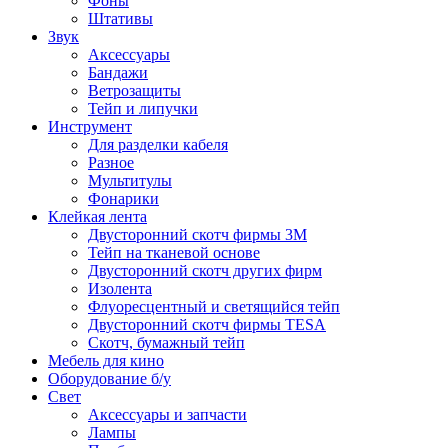
Фоны
Штативы
Звук
Аксессуары
Бандажи
Ветрозащиты
Тейп и липучки
Инструмент
Для разделки кабеля
Разное
Мультитулы
Фонарики
Клейкая лента
Двусторонний скотч фирмы 3M
Тейп на тканевой основе
Двусторонний скотч других фирм
Изолента
Флуоресцентный и светящийся тейп
Двусторонний скотч фирмы TESA
Скотч, бумажный тейп
Мебель для кино
Оборудование б/у
Свет
Аксессуары и запчасти
Лампы