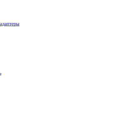
 адаптеры
ь