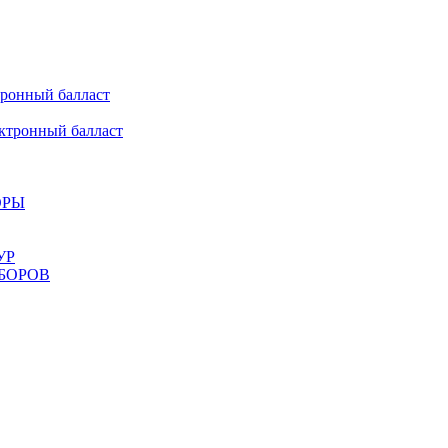
онный балласт
ронный балласт
ОРЫ
УР
БОРОВ