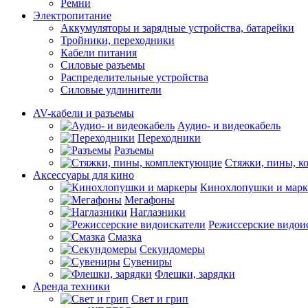
Ремни
Электропитание
Аккумуляторы и зарядные устройства, батарейки
Тройники, переходники
Кабели питания
Силовые разъемы
Распределительные устройства
Силовые удлинители
AV-кабели и разъемы
Аудио- и видеокабель
Переходники
Разъемы
Стяжки, пины, 
Аксессуары для кино
Кинохлопушки и мар
Мегафоны
Наглазники
Режиссерские видои
Смазка
Секундомеры
Сувениры
Флешки, зарядки
Аренда техники
Свет и грип