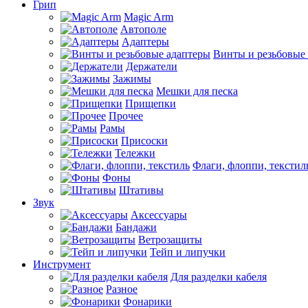
Грип
Magic Arm
Автополе
Адаптеры
Винты и резьбовые
Держатели
Зажимы
Мешки для песка
Прищепки
Прочее
Рамы
Присоски
Тележки
Флаги, флоппи, текстил
Фоны
Штативы
Звук
Аксессуары
Бандажи
Ветрозащиты
Тейп и липучки
Инструмент
Для разделки кабеля
Разное
Фонарики