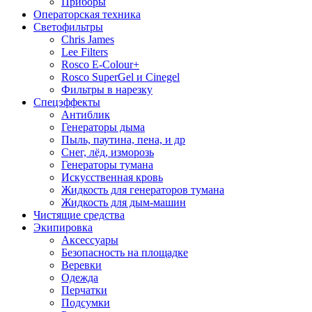
Приборы
Операторская техника
Светофильтры
Chris James
Lee Filters
Rosco E-Colour+
Rosco SuperGel и Cinegel
Фильтры в нарезку
Спецэффекты
Антиблик
Генераторы дыма
Пыль, паутина, пена, и др
Снег, лёд, изморозь
Генераторы тумана
Искусственная кровь
Жидкость для генераторов тумана
Жидкость для дым-машин
Чистящие средства
Экипировка
Аксессуары
Безопасность на площадке
Веревки
Одежда
Перчатки
Подсумки