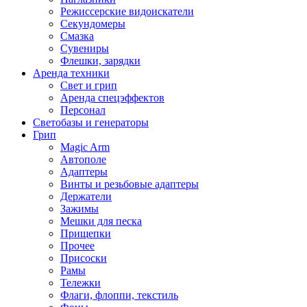
Режиссерские видоискатели
Секундомеры
Смазка
Сувениры
Флешки, зарядки
Аренда техники
Свет и грип
Аренда спецэффектов
Персонал
Светобазы и генераторы
Грип
Magic Arm
Автополе
Адаптеры
Винты и резьбовые адаптеры
Держатели
Зажимы
Мешки для песка
Прищепки
Прочее
Присоски
Рамы
Тележки
Флаги, флоппи, текстиль