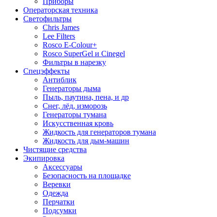
Приборы
Операторская техника
Светофильтры
Chris James
Lee Filters
Rosco E-Colour+
Rosco SuperGel и Cinegel
Фильтры в нарезку
Спецэффекты
Антиблик
Генераторы дыма
Пыль, паутина, пена, и др
Снег, лёд, изморозь
Генераторы тумана
Искусственная кровь
Жидкость для генераторов тумана
Жидкость для дым-машин
Чистящие средства
Экипировка
Аксессуары
Безопасность на площадке
Веревки
Одежда
Перчатки
Подсумки