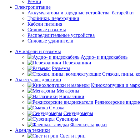
Ремни
Электропитание
Аккумуляторы и зарядные устройства, батарейки
Тройники, переходники
Кабели питания
Силовые разъемы
Распределительные устройства
Силовые удлинители
AV-кабели и разъемы
Аудио- и видеокабель
Переходники
Разъемы
Стяжки, пины, 
Аксессуары для кино
Кинохлопушки и мар
Мегафоны
Наглазники
Режиссерские видои
Смазка
Секундомеры
Сувениры
Флешки, зарядки
Аренда техники
Свет и грип