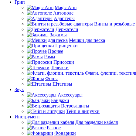
Грип
Magic Arm
Автополе
Адаптеры
Винты и резьбовые
Держатели
Зажимы
Мешки для песка
Прищепки
Прочее
Рамы
Присоски
Тележки
Флаги, флоппи, текстил
Фоны
Штативы
Звук
Аксессуары
Бандажи
Ветрозащиты
Тейп и липучки
Инструмент
Для разделки кабеля
Разное
Фонарики