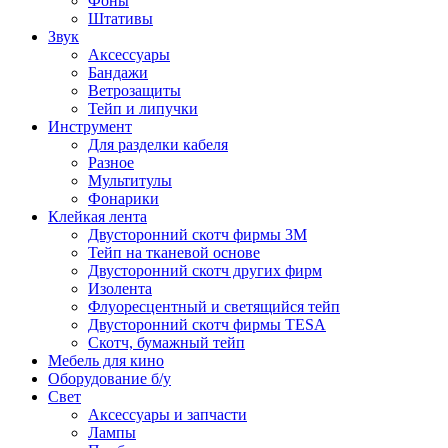
Фоны
Штативы
Звук
Аксессуары
Бандажи
Ветрозащиты
Тейп и липучки
Инструмент
Для разделки кабеля
Разное
Мультитулы
Фонарики
Клейкая лента
Двусторонний скотч фирмы 3M
Тейп на тканевой основе
Двусторонний скотч других фирм
Изолента
Флуоресцентный и светящийся тейп
Двусторонний скотч фирмы TESA
Скотч, бумажный тейп
Мебель для кино
Оборудование б/у
Свет
Аксессуары и запчасти
Лампы