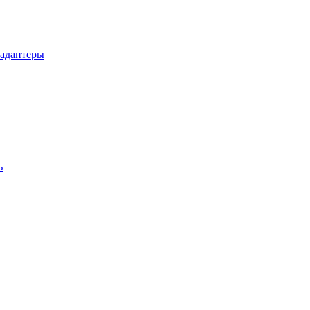
 адаптеры
ь