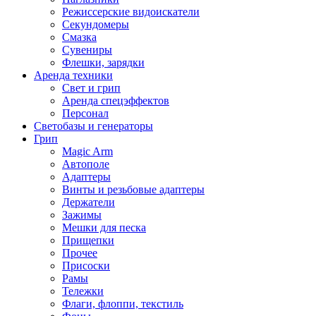
Режиссерские видоискатели
Секундомеры
Смазка
Сувениры
Флешки, зарядки
Аренда техники
Свет и грип
Аренда спецэффектов
Персонал
Светобазы и генераторы
Грип
Magic Arm
Автополе
Адаптеры
Винты и резьбовые адаптеры
Держатели
Зажимы
Мешки для песка
Прищепки
Прочее
Присоски
Рамы
Тележки
Флаги, флоппи, текстиль