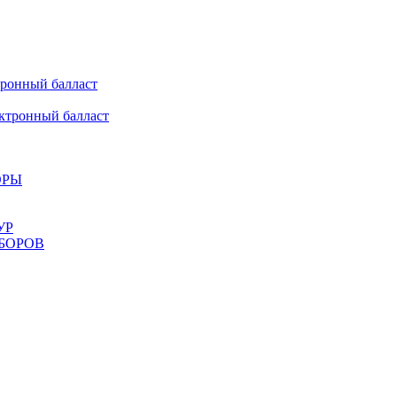
онный балласт
ронный балласт
ОРЫ
УР
БОРОВ