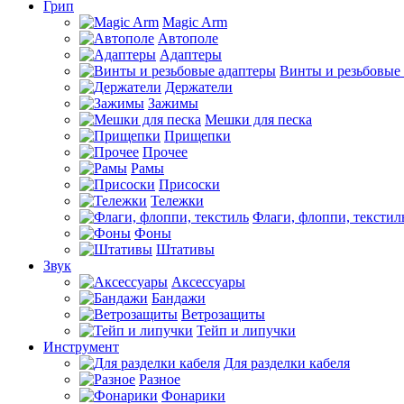
Грип
Magic Arm
Автополе
Адаптеры
Винты и резьбовые
Держатели
Зажимы
Мешки для песка
Прищепки
Прочее
Рамы
Присоски
Тележки
Флаги, флоппи, текстил
Фоны
Штативы
Звук
Аксессуары
Бандажи
Ветрозащиты
Тейп и липучки
Инструмент
Для разделки кабеля
Разное
Фонарики