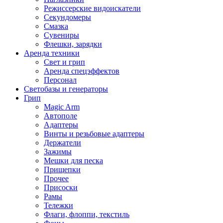
Режиссерские видоискатели
Секундомеры
Смазка
Сувениры
Флешки, зарядки
Аренда техники
Свет и грип
Аренда спецэффектов
Персонал
Светобазы и генераторы
Грип
Magic Arm
Автополе
Адаптеры
Винты и резьбовые адаптеры
Держатели
Зажимы
Мешки для песка
Прищепки
Прочее
Присоски
Рамы
Тележки
Флаги, флоппи, текстиль