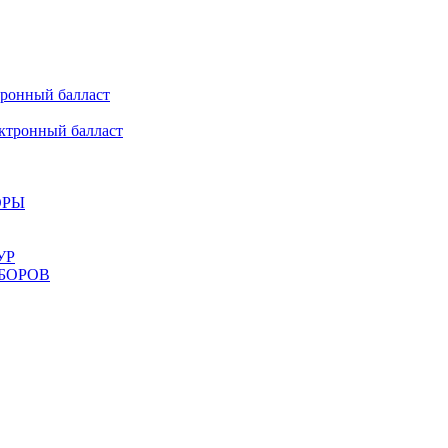
онный балласт
ронный балласт
ОРЫ
УР
БОРОВ