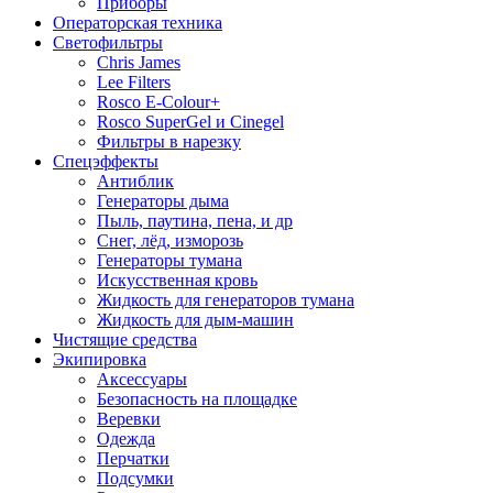
Приборы
Операторская техника
Светофильтры
Chris James
Lee Filters
Rosco E-Colour+
Rosco SuperGel и Cinegel
Фильтры в нарезку
Спецэффекты
Антиблик
Генераторы дыма
Пыль, паутина, пена, и др
Снег, лёд, изморозь
Генераторы тумана
Искусственная кровь
Жидкость для генераторов тумана
Жидкость для дым-машин
Чистящие средства
Экипировка
Аксессуары
Безопасность на площадке
Веревки
Одежда
Перчатки
Подсумки