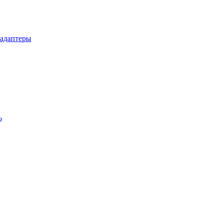
 адаптеры
ь