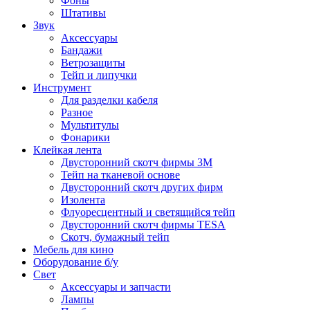
Фоны
Штативы
Звук
Аксессуары
Бандажи
Ветрозащиты
Тейп и липучки
Инструмент
Для разделки кабеля
Разное
Мультитулы
Фонарики
Клейкая лента
Двусторонний скотч фирмы 3M
Тейп на тканевой основе
Двусторонний скотч других фирм
Изолента
Флуоресцентный и светящийся тейп
Двусторонний скотч фирмы TESA
Скотч, бумажный тейп
Мебель для кино
Оборудование б/у
Свет
Аксессуары и запчасти
Лампы