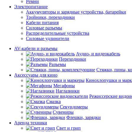
Ремни
Электропитание
Аккумуляторы и зарядные устройства, батарейки
Тройники, переходники
Кабели питания
Силовые разъемы
Распределительные устройства
Силовые удлинители
AV-кабели и разъемы
Аудио- и видеокабель
Переходники
Разъемы
Стяжки, пины, 
Аксессуары для кино
Кинохлопушки и мар
Мегафоны
Наглазники
Режиссерские видои
Смазка
Секундомеры
Сувениры
Флешки, зарядки
Аренда техники
Свет и грип