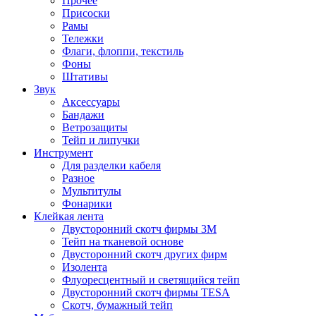
Прочее
Присоски
Рамы
Тележки
Флаги, флоппи, текстиль
Фоны
Штативы
Звук
Аксессуары
Бандажи
Ветрозащиты
Тейп и липучки
Инструмент
Для разделки кабеля
Разное
Мультитулы
Фонарики
Клейкая лента
Двусторонний скотч фирмы 3M
Тейп на тканевой основе
Двусторонний скотч других фирм
Изолента
Флуоресцентный и светящийся тейп
Двусторонний скотч фирмы TESA
Скотч, бумажный тейп