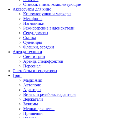
Стяжки, пины, комплектующие
Аксессуары для кино
Кинохлопушки и маркеры
Мегафоны
Наглазники
Режиссерские видоискатели
Секундомеры
Смазка
Сувениры
Флешки, зарядки
Аренда техники
Свет и грип
Аренда спецэффектов
Персонал
Светобазы и генераторы
Грип
Magic Arm
Автополе
Адаптеры
Винты и резьбовые адаптеры
Держатели
Зажимы
Мешки для песка
Прищепки