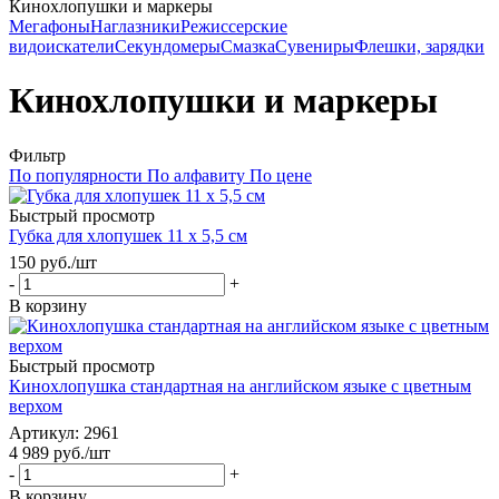
Кинохлопушки и маркеры
Мегафоны
Наглазники
Режиссерские
видоискатели
Секундомеры
Смазка
Сувениры
Флешки, зарядки
Кинохлопушки и маркеры
Фильтр
По популярности
По алфавиту
По цене
Быстрый просмотр
Губка для хлопушек 11 x 5,5 см
150
руб.
/шт
-
+
В корзину
Быстрый просмотр
Кинохлопушка стандартная на английском языке с цветным
верхом
Артикул
: 2961
4 989
руб.
/шт
-
+
В корзину