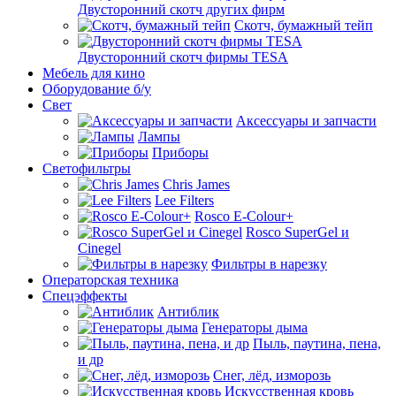
Двусторонний скотч других фирм
Скотч, бумажный тейп
Двусторонний скотч фирмы TESA
Мебель для кино
Оборудование б/у
Свет
Аксессуары и запчасти
Лампы
Приборы
Светофильтры
Chris James
Lee Filters
Rosco E-Colour+
Rosco SuperGel и
Cinegel
Фильтры в нарезку
Операторская техника
Спецэффекты
Антиблик
Генераторы дыма
Пыль, паутина, пена,
и др
Снег, лёд, изморозь
Искусственная кровь