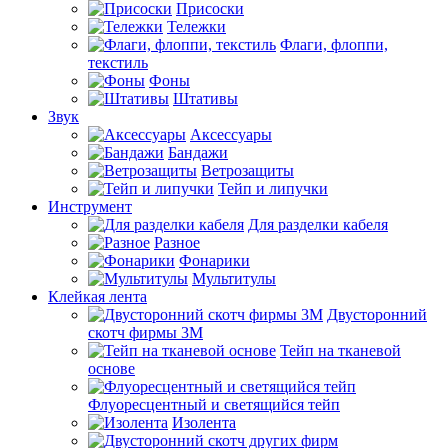
Присоски
Тележки
Флаги, флоппи,
текстиль
Фоны
Штативы
Звук
Аксессуары
Бандажи
Ветрозащиты
Тейп и липучки
Инструмент
Для разделки кабеля
Разное
Фонарики
Мультитулы
Клейкая лента
Двусторонний
скотч фирмы 3M
Тейп на тканевой
основе
Флуоресцентный и светящийся тейп
Изолента