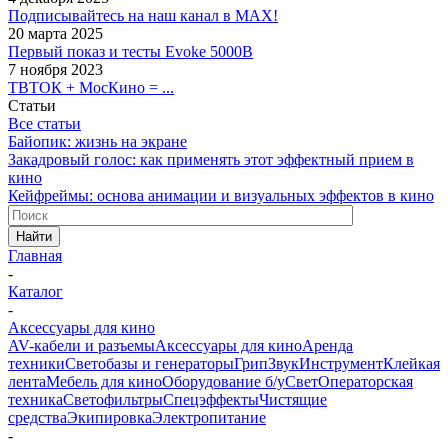
Подписывайтесь на наш канал в MAX!
20 марта 2025
Первый показ и тесты Evoke 5000B
7 ноября 2023
ТВТОК + МосКино = ...
Статьи
Все статьи
Байопик: жизнь на экране
Закадровый голос: как применять этот эффектный прием в
кино
Кейфреймы: основа анимации и визуальных эффектов в кино
Найти
Главная
-
Каталог
-
Аксессуары для кино
AV-кабели и разъемы
Аксессуары для кино
Аренда
техники
Светобазы и генераторы
Грип
Звук
Инструмент
Клейкая
лента
Мебель для кино
Оборудование б/у
Свет
Операторская
техника
Светофильтры
Спецэффекты
Чистящие
средства
Экипировка
Электропитание
-