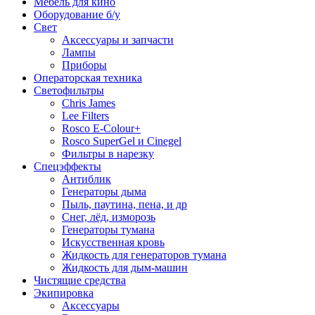
Мебель для кино
Оборудование б/у
Свет
Аксессуары и запчасти
Лампы
Приборы
Операторская техника
Светофильтры
Chris James
Lee Filters
Rosco E-Colour+
Rosco SuperGel и Cinegel
Фильтры в нарезку
Спецэффекты
Антиблик
Генераторы дыма
Пыль, паутина, пена, и др
Снег, лёд, изморозь
Генераторы тумана
Искусственная кровь
Жидкость для генераторов тумана
Жидкость для дым-машин
Чистящие средства
Экипировка
Аксессуары