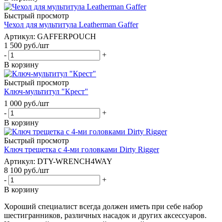
Быстрый просмотр
Чехол для мультитула Leatherman Gaffer
Артикул
: GAFFERPOUCH
1 500
руб.
/шт
-
+
В корзину
Быстрый просмотр
Ключ-мультитул "Крест"
1 000
руб.
/шт
-
+
В корзину
Быстрый просмотр
Ключ трещетка с 4-ми головками Dirty Rigger
Артикул
: DTY-WRENCH4WAY
8 100
руб.
/шт
-
+
В корзину
Хороший специалист всегда должен иметь при себе набор
шестигранников, различных насадок и других аксессуаров.