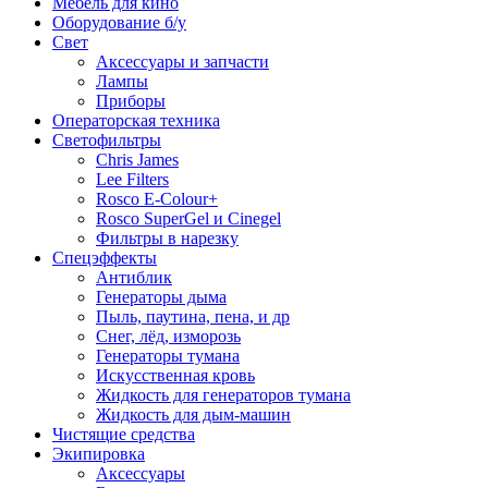
Мебель для кино
Оборудование б/у
Свет
Аксессуары и запчасти
Лампы
Приборы
Операторская техника
Светофильтры
Chris James
Lee Filters
Rosco E-Colour+
Rosco SuperGel и Cinegel
Фильтры в нарезку
Спецэффекты
Антиблик
Генераторы дыма
Пыль, паутина, пена, и др
Снег, лёд, изморозь
Генераторы тумана
Искусственная кровь
Жидкость для генераторов тумана
Жидкость для дым-машин
Чистящие средства
Экипировка
Аксессуары