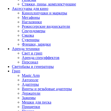
Стяжки, пины, комплектующие
Аксессуары для кино
Кинохлопушки и маркеры
Мегафоны
Наглазники
Режиссерские видоискатели
Секундомеры
Смазка
Сувениры
Флешки, зарядки
Аренда техники
Свет и грип
Аренда спецэффектов
Персонал
Светобазы и генераторы
Грип
Magic Arm
Автополе
Адаптеры
Винты и резьбовые адаптеры
Держатели
Зажимы
Мешки для песка
Прищепки