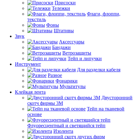
Присоски
Тележки
Флаги, флоппи,
текстиль
Фоны
Штативы
Звук
Аксессуары
Бандажи
Ветрозащиты
Тейп и липучки
Инструмент
Для разделки кабеля
Разное
Фонарики
Мультитулы
Клейкая лента
Двусторонний
скотч фирмы 3M
Тейп на тканевой
основе
Флуоресцентный и светящийся тейп
Изолента