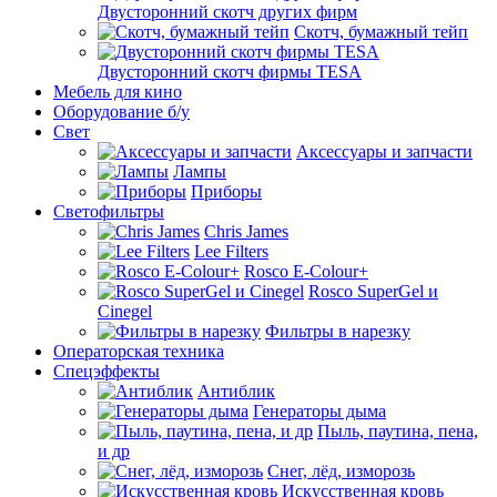
Двусторонний скотч других фирм
Скотч, бумажный тейп
Двусторонний скотч фирмы TESA
Мебель для кино
Оборудование б/у
Свет
Аксессуары и запчасти
Лампы
Приборы
Светофильтры
Chris James
Lee Filters
Rosco E-Colour+
Rosco SuperGel и
Cinegel
Фильтры в нарезку
Операторская техника
Спецэффекты
Антиблик
Генераторы дыма
Пыль, паутина, пена,
и др
Снег, лёд, изморозь
Искусственная кровь