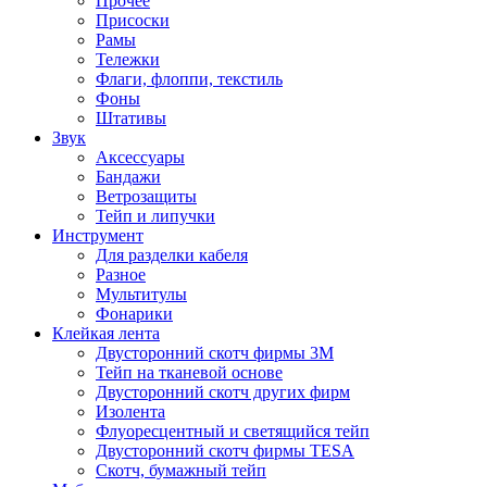
Прочее
Присоски
Рамы
Тележки
Флаги, флоппи, текстиль
Фоны
Штативы
Звук
Аксессуары
Бандажи
Ветрозащиты
Тейп и липучки
Инструмент
Для разделки кабеля
Разное
Мультитулы
Фонарики
Клейкая лента
Двусторонний скотч фирмы 3M
Тейп на тканевой основе
Двусторонний скотч других фирм
Изолента
Флуоресцентный и светящийся тейп
Двусторонний скотч фирмы TESA
Скотч, бумажный тейп