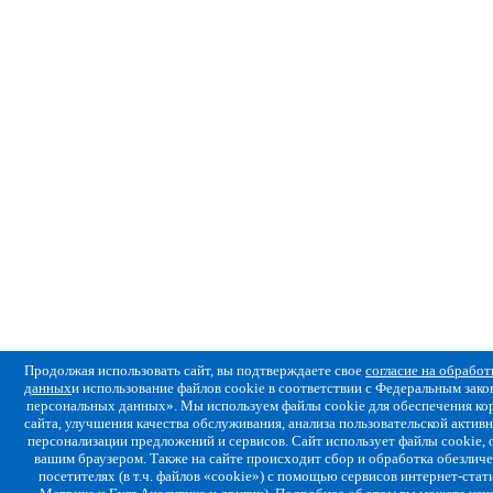
Продолжая использовать сайт, вы подтверждаете свое
согласие на обрабо
данных
и использование файлов cookie в соответствии с Федеральным за
персональных данных». Мы используем файлы cookie для обеспечения ко
сайта, улучшения качества обслуживания, анализа пользовательской активн
персонализации предложений и сервисов. Сайт использует файлы cookie,
вашим браузером. Также на сайте происходит сбор и обработка обезлич
посетителях (в т.ч. файлов «cookie») с помощью сервисов интернет-стат