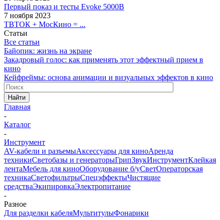
Первый показ и тесты Evoke 5000B
7 ноября 2023
ТВТОК + МосКино = ...
Статьи
Все статьи
Байопик: жизнь на экране
Закадровый голос: как применять этот эффектный прием в
кино
Кейфреймы: основа анимации и визуальных эффектов в кино
Найти
Главная
-
Каталог
-
Инструмент
AV-кабели и разъемы
Аксессуары для кино
Аренда
техники
Светобазы и генераторы
Грип
Звук
Инструмент
Клейкая
лента
Мебель для кино
Оборудование б/у
Свет
Операторская
техника
Светофильтры
Спецэффекты
Чистящие
средства
Экипировка
Электропитание
-
Разное
Для разделки кабеля
Мультитулы
Фонарики