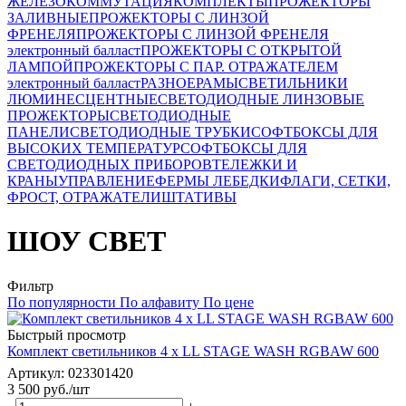
ЖЕЛЕЗО
КОММУТАЦИЯ
КОМПЛЕКТЫ
ПРОЖЕКТОРЫ
ЗАЛИВНЫЕ
ПРОЖЕКТОРЫ С ЛИНЗОЙ
ФРЕНЕЛЯ
ПРОЖЕКТОРЫ С ЛИНЗОЙ ФРЕНЕЛЯ
электронный балласт
ПРОЖЕКТОРЫ С ОТКРЫТОЙ
ЛАМПОЙ
ПРОЖЕКТОРЫ С ПАР. ОТРАЖАТЕЛЕМ
электронный балласт
РАЗНОЕ
РАМЫ
СВЕТИЛЬНИКИ
ЛЮМИНЕСЦЕНТНЫЕ
СВЕТОДИОДНЫЕ ЛИНЗОВЫЕ
ПРОЖЕКТОРЫ
СВЕТОДИОДНЫЕ
ПАНЕЛИ
СВЕТОДИОДНЫЕ ТРУБКИ
СОФТБОКСЫ ДЛЯ
ВЫСОКИХ ТЕМПЕРАТУР
СОФТБОКСЫ ДЛЯ
СВЕТОДИОДНЫХ ПРИБОРОВ
ТЕЛЕЖКИ И
КРАНЫ
УПРАВЛЕНИЕ
ФЕРМЫ ЛЕБЕДКИ
ФЛАГИ, СЕТКИ,
ФРОСТ, ОТРАЖАТЕЛИ
ШТАТИВЫ
ШОУ СВЕТ
Фильтр
По популярности
По алфавиту
По цене
Быстрый просмотр
Комплект светильников 4 x LL STAGE WASH RGBAW 600
Артикул
: 023301420
3 500
руб.
/шт