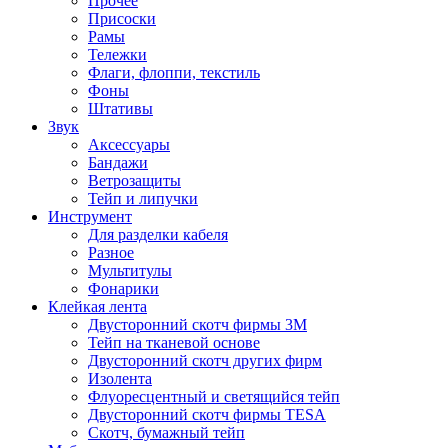
Прочее
Присоски
Рамы
Тележки
Флаги, флоппи, текстиль
Фоны
Штативы
Звук
Аксессуары
Бандажи
Ветрозащиты
Тейп и липучки
Инструмент
Для разделки кабеля
Разное
Мультитулы
Фонарики
Клейкая лента
Двусторонний скотч фирмы 3M
Тейп на тканевой основе
Двусторонний скотч других фирм
Изолента
Флуоресцентный и светящийся тейп
Двусторонний скотч фирмы TESA
Скотч, бумажный тейп