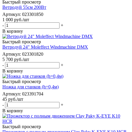
Быстрый просмотр
Ветродуй 55см 200Вт
Артикул
: 023301850
1 000
руб.
/шт
-
+
В корзину
Быстрый просмотр
Ветродуй 24" Moleffect Windmachine DMX
Артикул
: 023301820
5 700
руб.
/шт
-
+
В корзину
Быстрый просмотр
Ножка для станков (h=0,4м)
Артикул
: 023391704
45
руб.
/шт
-
+
В корзину
Быстрый просмотр
Прожектор с полным движением Clay Paky K-EYE K10 HCR