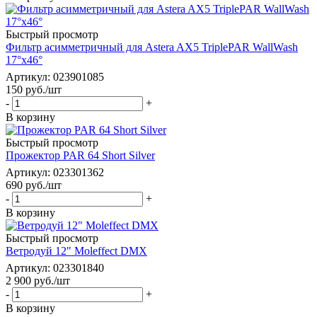
Быстрый просмотр
Фильтр асимметричный для Astera AX5 TriplePAR WallWash
17°x46°
Артикул
: 023901085
150
руб.
/шт
-
+
В корзину
Быстрый просмотр
Прожектор PAR 64 Short Silver
Артикул
: 023301362
690
руб.
/шт
-
+
В корзину
Быстрый просмотр
Ветродуй 12" Moleffect DMX
Артикул
: 023301840
2 900
руб.
/шт
-
+
В корзину