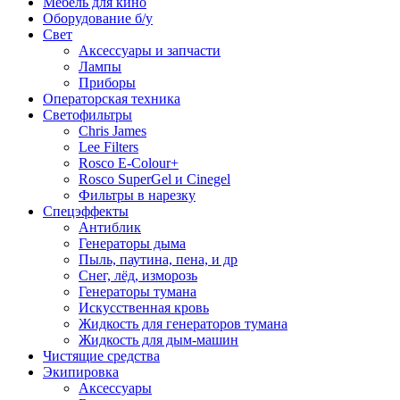
Мебель для кино
Оборудование б/у
Свет
Аксессуары и запчасти
Лампы
Приборы
Операторская техника
Светофильтры
Chris James
Lee Filters
Rosco E-Colour+
Rosco SuperGel и Cinegel
Фильтры в нарезку
Спецэффекты
Антиблик
Генераторы дыма
Пыль, паутина, пена, и др
Снег, лёд, изморозь
Генераторы тумана
Искусственная кровь
Жидкость для генераторов тумана
Жидкость для дым-машин
Чистящие средства
Экипировка
Аксессуары