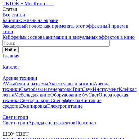
ТВТОК + МосКино = ...
Статьи
Все статьи
Байопик: жизнь на экране
Закадровый голос: как применять этот эффектный прием в
кино
Кейфреймы: основа анимации и визуальных эффектов в кино
Найти
Главная
-
Каталог
-
Аренда техники
AV-кабели и разъемы
Аксессуары для кино
Аренда
техники
Светобазы и генераторы
Грип
Звук
Инструмент
Клейкая
лента
Мебель для кино
Оборудование б/у
Свет
Операторская
техника
Светофильтры
Спецэффекты
Чистящие
средства
Экипировка
Электропитание
-
Свет и грип
Свет и грип
Аренда спецэффектов
Персонал
-
ШОУ СВЕТ