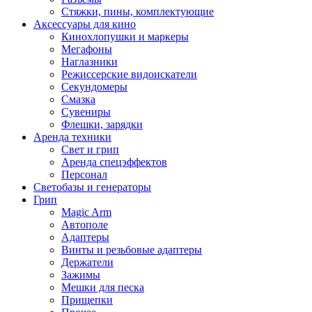
Стяжки, пины, комплектующие
Аксессуары для кино
Кинохлопушки и маркеры
Мегафоны
Наглазники
Режиссерские видоискатели
Секундомеры
Смазка
Сувениры
Флешки, зарядки
Аренда техники
Свет и грип
Аренда спецэффектов
Персонал
Светобазы и генераторы
Грип
Magic Arm
Автополе
Адаптеры
Винты и резьбовые адаптеры
Держатели
Зажимы
Мешки для песка
Прищепки