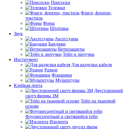
Присоски
Тележки
Флаги, флоппи,
текстиль
Фоны
Штативы
Звук
Аксессуары
Бандажи
Ветрозащиты
Тейп и липучки
Инструмент
Для разделки кабеля
Разное
Фонарики
Мультитулы
Клейкая лента
Двусторонний
скотч фирмы 3M
Тейп на тканевой
основе
Флуоресцентный и светящийся тейп
Изолента