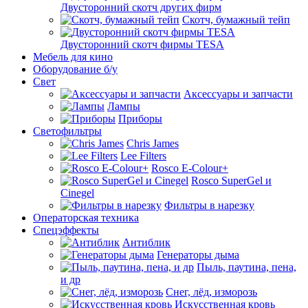
Двусторонний скотч других фирм
Скотч, бумажный тейп
Двусторонний скотч фирмы TESA
Мебель для кино
Оборудование б/у
Свет
Аксессуары и запчасти
Лампы
Приборы
Светофильтры
Chris James
Lee Filters
Rosco E-Colour+
Rosco SuperGel и
Cinegel
Фильтры в нарезку
Операторская техника
Спецэффекты
Антиблик
Генераторы дыма
Пыль, паутина, пена,
и др
Снег, лёд, изморозь
Искусственная кровь