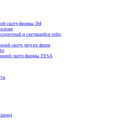
ний скотч фирмы 3M
основе
сцентный и светящийся тейп
нний скотч других фирм
йп
онний скотч фирмы TESA
сти
inegel