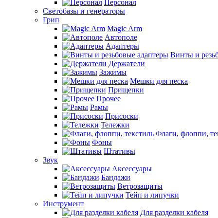
Персонал
Светобазы и генераторы
Грип
Magic Arm
Автополе
Адаптеры
Винты и резь
Держатели
Зажимы
Мешки для песка
Прищепки
Прочее
Рамы
Присоски
Тележки
Флаги, флоппи, те
Фоны
Штативы
Звук
Аксессуары
Бандажи
Ветрозащиты
Тейп и липучки
Инструмент
Для разделки кабеля