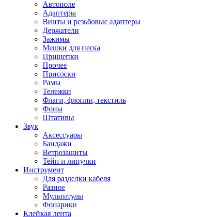
Автополе
Адаптеры
Винты и резьбовые адаптеры
Держатели
Зажимы
Мешки для песка
Прищепки
Прочее
Присоски
Рамы
Тележки
Флаги, флоппи, текстиль
Фоны
Штативы
Звук
Аксессуары
Бандажи
Ветрозащиты
Тейп и липучки
Инструмент
Для разделки кабеля
Разное
Мультитулы
Фонарики
Клейкая лента