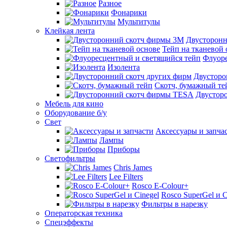
Разное
Фонарики
Мультитулы
Клейкая лента
Двусторон
Тейп на тканевой 
Флуоре
Изолента
Двусторо
Скотч, бумажный те
Двустор
Мебель для кино
Оборудование б/у
Свет
Аксессуары и запча
Лампы
Приборы
Светофильтры
Chris James
Lee Filters
Rosco E-Colour+
Rosco SuperGel и C
Фильтры в нарезку
Операторская техника
Спецэффекты