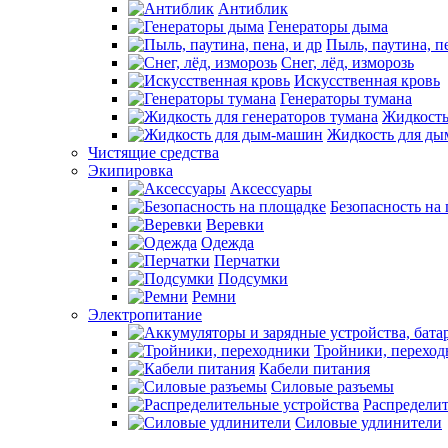
Антиблик
Генераторы дыма
Пыль, паутина, пе
Снег, лёд, изморозь
Искусственная кровь
Генераторы тумана
Жидкость
Жидкость для д
Чистящие средства
Экипировка
Аксессуары
Безопасность на
Веревки
Одежда
Перчатки
Подсумки
Ремни
Электропитание
Тройники, перехо
Кабели питания
Силовые разъемы
Распределит
Силовые удлинители