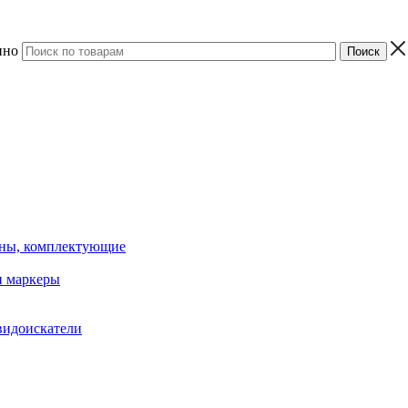
ино
ины, комплектующие
 маркеры
видоискатели