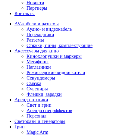
Новости
Партнеры
Контакты
AV-кабели и разъемы
Аудио- и видеокабель
Переходники
Разъемы
Стяжки, пины, комплектующие
Аксессуары для кино
Кинохлопушки и маркеры
Мегафоны
Наглазники
Режиссерские видоискатели
Секундомеры
Смазка
Сувениры
Флешки, зарядки
Аренда техники
Свет и грип
Аренда спецэффектов
Персонал
Светобазы и генераторы
Грип
Magic Arm