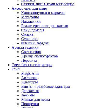
Стяжки, пины, комплектующие
Аксессуары для кино
Кинохлопушки и маркеры
Мегафоны
Наглазники
Режиссерские видоискатели
Секундомеры
Смазка
Сувениры
Флешки, зарядки
Аренда техники
Свет и грип
Аренда спецэффектов
Персонал
Светобазы и генераторы
Грип
Magic Arm
Автополе
Адаптеры
Винты и резьбовые адаптеры
Держатели
Зажимы
Мешки для песка
Прищепки