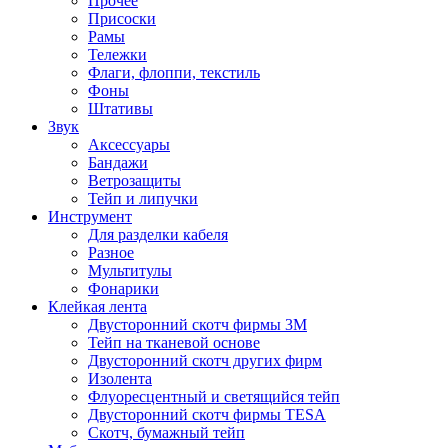
Прочее
Присоски
Рамы
Тележки
Флаги, флоппи, текстиль
Фоны
Штативы
Звук
Аксессуары
Бандажи
Ветрозащиты
Тейп и липучки
Инструмент
Для разделки кабеля
Разное
Мультитулы
Фонарики
Клейкая лента
Двусторонний скотч фирмы 3M
Тейп на тканевой основе
Двусторонний скотч других фирм
Изолента
Флуоресцентный и светящийся тейп
Двусторонний скотч фирмы TESA
Скотч, бумажный тейп