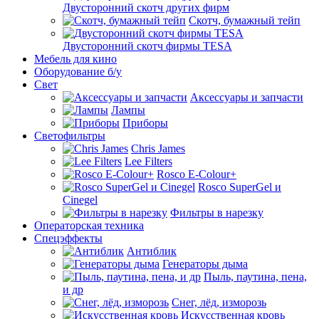
Двусторонний скотч других фирм
Скотч, бумажный тейп
Двусторонний скотч фирмы TESA
Мебель для кино
Оборудование б/у
Свет
Аксессуары и запчасти
Лампы
Приборы
Светофильтры
Chris James
Lee Filters
Rosco E-Colour+
Rosco SuperGel и
Cinegel
Фильтры в нарезку
Операторская техника
Спецэффекты
Антиблик
Генераторы дыма
Пыль, паутина, пена,
и др
Снег, лёд, изморозь
Искусственная кровь