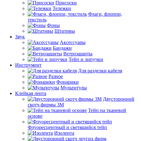
Присоски
Тележки
Флаги, флоппи,
текстиль
Фоны
Штативы
Звук
Аксессуары
Бандажи
Ветрозащиты
Тейп и липучки
Инструмент
Для разделки кабеля
Разное
Фонарики
Мультитулы
Клейкая лента
Двусторонний
скотч фирмы 3M
Тейп на тканевой
основе
Флуоресцентный и светящийся тейп
Изолента