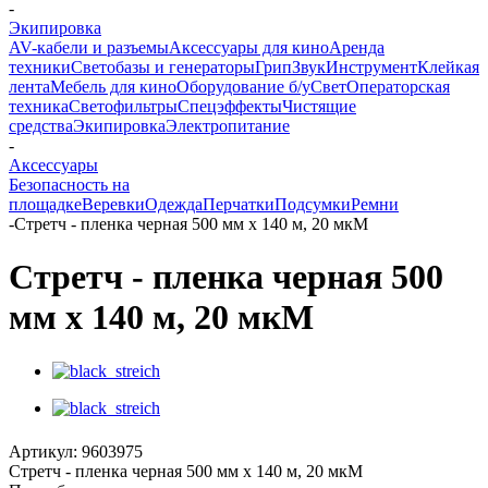
-
Экипировка
AV-кабели и разъемы
Аксессуары для кино
Аренда
техники
Светобазы и генераторы
Грип
Звук
Инструмент
Клейкая
лента
Мебель для кино
Оборудование б/у
Свет
Операторская
техника
Светофильтры
Спецэффекты
Чистящие
средства
Экипировка
Электропитание
-
Аксессуары
Безопасность на
площадке
Веревки
Одежда
Перчатки
Подсумки
Ремни
-
Стретч - пленка черная 500 мм х 140 м, 20 мкМ
Стретч - пленка черная 500
мм х 140 м, 20 мкМ
Артикул:
9603975
Стретч - пленка черная 500 мм х 140 м, 20 мкМ