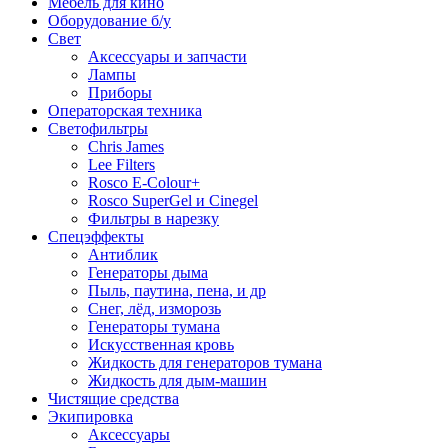
Мебель для кино
Оборудование б/у
Свет
Аксессуары и запчасти
Лампы
Приборы
Операторская техника
Светофильтры
Chris James
Lee Filters
Rosco E-Colour+
Rosco SuperGel и Cinegel
Фильтры в нарезку
Спецэффекты
Антиблик
Генераторы дыма
Пыль, паутина, пена, и др
Снег, лёд, изморозь
Генераторы тумана
Искусственная кровь
Жидкость для генераторов тумана
Жидкость для дым-машин
Чистящие средства
Экипировка
Аксессуары