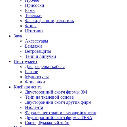
Прочее
Присоски
Рамы
Тележки
Флаги, флоппи, текстиль
Фоны
Штативы
Звук
Аксессуары
Бандажи
Ветрозащиты
Тейп и липучки
Инструмент
Для разделки кабеля
Разное
Мультитулы
Фонарики
Клейкая лента
Двусторонний скотч фирмы 3M
Тейп на тканевой основе
Двусторонний скотч других фирм
Изолента
Флуоресцентный и светящийся тейп
Двусторонний скотч фирмы TESA
Скотч, бумажный тейп