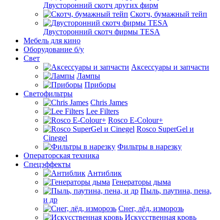
Двусторонний скотч других фирм
Скотч, бумажный тейп
Двусторонний скотч фирмы TESA
Мебель для кино
Оборудование б/у
Свет
Аксессуары и запчасти
Лампы
Приборы
Светофильтры
Chris James
Lee Filters
Rosco E-Colour+
Rosco SuperGel и
Cinegel
Фильтры в нарезку
Операторская техника
Спецэффекты
Антиблик
Генераторы дыма
Пыль, паутина, пена,
и др
Снег, лёд, изморозь
Искусственная кровь