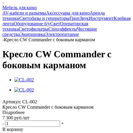
-
Мебель для кино
AV-кабели и разъемы
Аксессуары для кино
Аренда
техники
Светобазы и генераторы
Грип
Звук
Инструмент
Клейкая
лента
Оборудование б/у
Свет
Операторская
техника
Светофильтры
Спецэффекты
Чистящие
средства
Экипировка
Электропитание
-
Кресло CW Commander с боковым карманом
Кресло CW Commander с
боковым карманом
Артикул:
CL-002
Кресло CW Commander с боковым карманом
Подробнее
7 300
руб.
/шт
-
+
В корзину