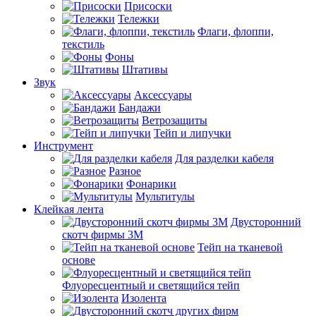
Присоски
Тележки
Флаги, флоппи,
текстиль
Фоны
Штативы
Звук
Аксессуары
Бандажи
Ветрозащиты
Тейп и липучки
Инструмент
Для разделки кабеля
Разное
Фонарики
Мультитулы
Клейкая лента
Двусторонний
скотч фирмы 3M
Тейп на тканевой
основе
Флуоресцентный и светящийся тейп
Изолента