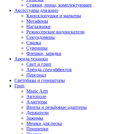
Стяжки, пины, комплектующие
Аксессуары для кино
Кинохлопушки и маркеры
Мегафоны
Наглазники
Режиссерские видоискатели
Секундомеры
Смазка
Сувениры
Флешки, зарядки
Аренда техники
Свет и грип
Аренда спецэффектов
Персонал
Светобазы и генераторы
Грип
Magic Arm
Автополе
Адаптеры
Винты и резьбовые адаптеры
Держатели
Зажимы
Мешки для песка
Прищепки