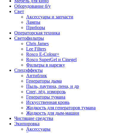
Мебель для кино
Оборудование б/у
Свет
Аксессуары и запчасти
Лампы
Приборы
Операторская техника
Светофильтры
Chris James
Lee Filters
Rosco E-Colour+
Rosco SuperGel и Cinegel
Фильтры в нарезку
Спецэффекты
Антиблик
Генераторы дыма
Пыль, паутина, пена, и др
Снег, лёд, изморозь
Генераторы тумана
Искусственная кровь
Жидкость для генераторов тумана
Жидкость для дым-машин
Чистящие средства
Экипировка
Аксессуары