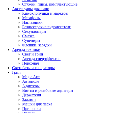
Стяжки, пины, комплектующие
Аксессуары для кино
Кинохлопушки и маркеры
Мегафоны
Наглазники
Режиссерские видоискатели
Секундомеры
Смазка
Сувениры
Флешки, зарядки
Аренда техники
Свет и грип
Аренда спецэффектов
Персонал
Светобазы и генераторы
Грип
Magic Arm
Автополе
Адаптеры
Винты и резьбовые адаптеры
Держатели
Зажимы
Мешки для песка
Прищепки