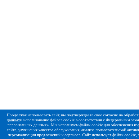
Продолжая использовать сайт, вы подтверждаете свое
согласие на обрабо
данных
и использование файлов cookie в соответствии с Федеральным за
персональных данных». Мы используем файлы cookie для обеспечения ко
сайта, улучшения качества обслуживания, анализа пользовательской активн
персонализации предложений и сервисов. Сайт использует файлы cookie,