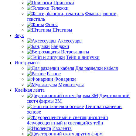
Присоски
Тележки
Флаги, флоппи,
текстиль
Фоны
Штативы
Звук
Аксессуары
Бандажи
Ветрозащиты
Тейп и липучки
Инструмент
Для разделки кабеля
Разное
Фонарики
Мультитулы
Клейкая лента
Двусторонний
скотч фирмы 3M
Тейп на тканевой
основе
Флуоресцентный и светящийся тейп
Изолента