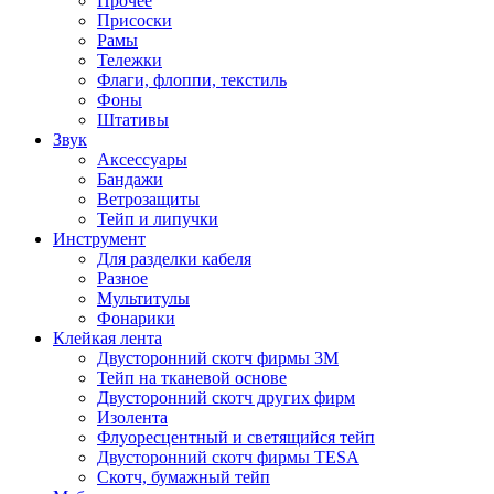
Прочее
Присоски
Рамы
Тележки
Флаги, флоппи, текстиль
Фоны
Штативы
Звук
Аксессуары
Бандажи
Ветрозащиты
Тейп и липучки
Инструмент
Для разделки кабеля
Разное
Мультитулы
Фонарики
Клейкая лента
Двусторонний скотч фирмы 3M
Тейп на тканевой основе
Двусторонний скотч других фирм
Изолента
Флуоресцентный и светящийся тейп
Двусторонний скотч фирмы TESA
Скотч, бумажный тейп