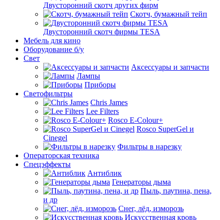
Двусторонний скотч других фирм
Скотч, бумажный тейп
Двусторонний скотч фирмы TESA
Мебель для кино
Оборудование б/у
Свет
Аксессуары и запчасти
Лампы
Приборы
Светофильтры
Chris James
Lee Filters
Rosco E-Colour+
Rosco SuperGel и
Cinegel
Фильтры в нарезку
Операторская техника
Спецэффекты
Антиблик
Генераторы дыма
Пыль, паутина, пена,
и др
Снег, лёд, изморозь
Искусственная кровь