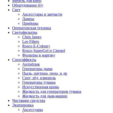
Мебель для кино
Оборудование б/у
Свет
Аксессуары и запчасти
Лампы
Приборы
Операторская техника
Светофильтры
Chris James
Lee Filters
Rosco E-Colour+
Rosco SuperGel и Cinegel
Фильтры в нарезку
Спецэффекты
Антиблик
Генераторы дыма
Пыль, паутина, пена, и др
Снег, лёд, изморозь
Генераторы тумана
Искусственная кровь
Жидкость для генераторов тумана
Жидкость для дым-машин
Чистящие средства
Экипировка
Аксессуары