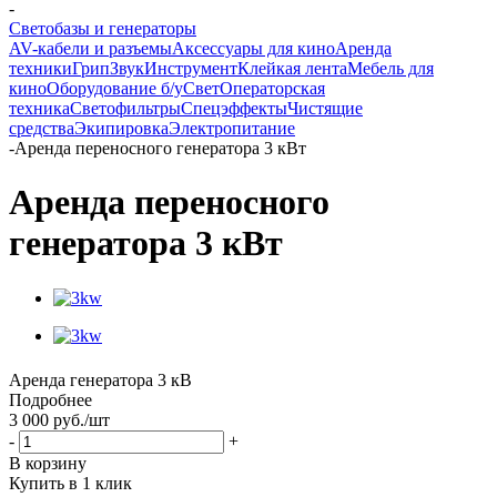
-
Светобазы и генераторы
AV-кабели и разъемы
Аксессуары для кино
Аренда
техники
Грип
Звук
Инструмент
Клейкая лента
Мебель для
кино
Оборудование б/у
Свет
Операторская
техника
Светофильтры
Спецэффекты
Чистящие
средства
Экипировка
Электропитание
-
Аренда переносного генератора 3 кВт
Аренда переносного
генератора 3 кВт
Аренда генератора 3 кВ
Подробнее
3 000
руб.
/шт
-
+
В корзину
Купить в 1 клик