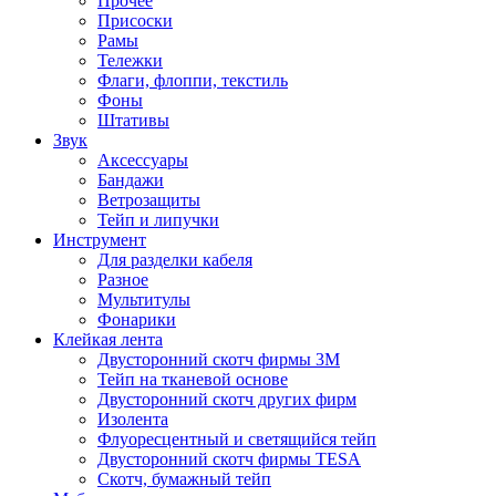
Прочее
Присоски
Рамы
Тележки
Флаги, флоппи, текстиль
Фоны
Штативы
Звук
Аксессуары
Бандажи
Ветрозащиты
Тейп и липучки
Инструмент
Для разделки кабеля
Разное
Мультитулы
Фонарики
Клейкая лента
Двусторонний скотч фирмы 3M
Тейп на тканевой основе
Двусторонний скотч других фирм
Изолента
Флуоресцентный и светящийся тейп
Двусторонний скотч фирмы TESA
Скотч, бумажный тейп