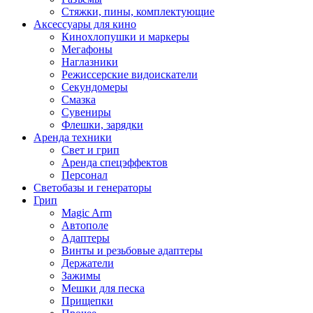
Стяжки, пины, комплектующие
Аксессуары для кино
Кинохлопушки и маркеры
Мегафоны
Наглазники
Режиссерские видоискатели
Секундомеры
Смазка
Сувениры
Флешки, зарядки
Аренда техники
Свет и грип
Аренда спецэффектов
Персонал
Светобазы и генераторы
Грип
Magic Arm
Автополе
Адаптеры
Винты и резьбовые адаптеры
Держатели
Зажимы
Мешки для песка
Прищепки