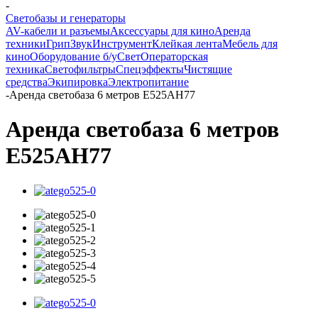
-
Светобазы и генераторы
AV-кабели и разъемы
Аксессуары для кино
Аренда
техники
Грип
Звук
Инструмент
Клейкая лента
Мебель для
кино
Оборудование б/у
Свет
Операторская
техника
Светофильтры
Спецэффекты
Чистящие
средства
Экипировка
Электропитание
-
Аренда светобаза 6 метров Е525АН77
Аренда светобаза 6 метров
Е525АН77