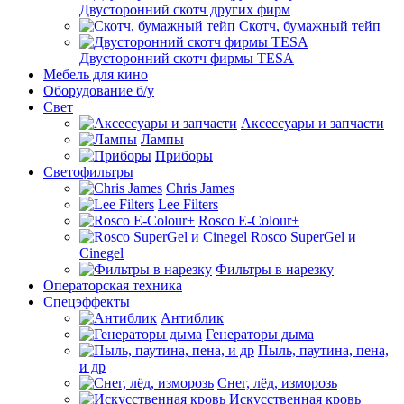
Двусторонний скотч других фирм
Скотч, бумажный тейп
Двусторонний скотч фирмы TESA
Мебель для кино
Оборудование б/у
Свет
Аксессуары и запчасти
Лампы
Приборы
Светофильтры
Chris James
Lee Filters
Rosco E-Colour+
Rosco SuperGel и
Cinegel
Фильтры в нарезку
Операторская техника
Спецэффекты
Антиблик
Генераторы дыма
Пыль, паутина, пена,
и др
Снег, лёд, изморозь
Искусственная кровь