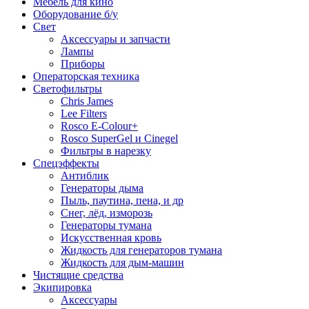
Мебель для кино
Оборудование б/у
Свет
Аксессуары и запчасти
Лампы
Приборы
Операторская техника
Светофильтры
Chris James
Lee Filters
Rosco E-Colour+
Rosco SuperGel и Cinegel
Фильтры в нарезку
Спецэффекты
Антиблик
Генераторы дыма
Пыль, паутина, пена, и др
Снег, лёд, изморозь
Генераторы тумана
Искусственная кровь
Жидкость для генераторов тумана
Жидкость для дым-машин
Чистящие средства
Экипировка
Аксессуары