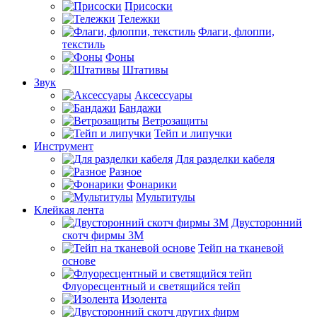
Присоски
Тележки
Флаги, флоппи,
текстиль
Фоны
Штативы
Звук
Аксессуары
Бандажи
Ветрозащиты
Тейп и липучки
Инструмент
Для разделки кабеля
Разное
Фонарики
Мультитулы
Клейкая лента
Двусторонний
скотч фирмы 3M
Тейп на тканевой
основе
Флуоресцентный и светящийся тейп
Изолента