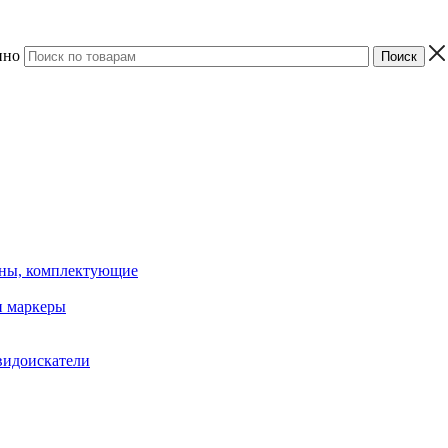
ино
ины, комплектующие
 маркеры
видоискатели