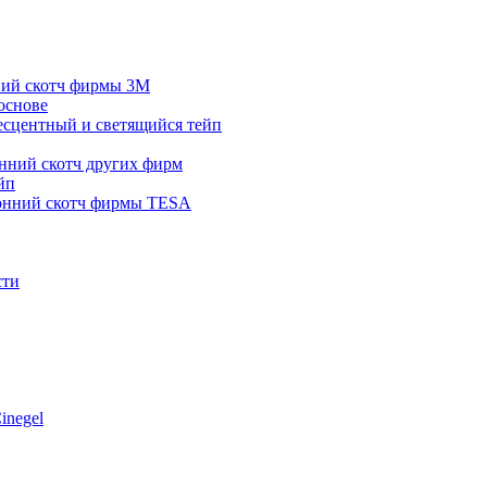
ний скотч фирмы 3M
основе
сцентный и светящийся тейп
нний скотч других фирм
йп
онний скотч фирмы TESA
сти
inegel