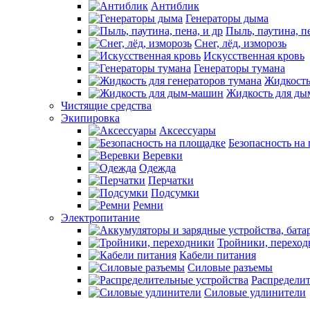
Антиблик
Генераторы дыма
Пыль, паутина, пе
Снег, лёд, изморозь
Искусственная кровь
Генераторы тумана
Жидкость
Жидкость для д
Чистящие средства
Экипировка
Аксессуары
Безопасность на
Веревки
Одежда
Перчатки
Подсумки
Ремни
Электропитание
Тройники, перехо
Кабели питания
Силовые разъемы
Распределит
Силовые удлинители