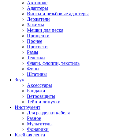
Автополе
Адаптеры
Винты и резьбовые адаптеры
Держатели
Зажимы
Мешки для песка
Прищепки
Прочее
Присоски
Рамы
Тележки
Флаги, флоппи, текстиль
Фоны
Штативы
Звук
Аксессуары
Бандажи
Ветрозащиты
Тейп и липучки
Инструмент
Для разделки кабеля
Разное
Мультитулы
Фонарики
Клейкая лента