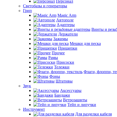
Персонал
Светобазы и генераторы
Грип
Magic Arm
Автополе
Адаптеры
Винты и резь
Держатели
Зажимы
Мешки для песка
Прищепки
Прочее
Рамы
Присоски
Тележки
Флаги, флоппи, те
Фоны
Штативы
Звук
Аксессуары
Бандажи
Ветрозащиты
Тейп и липучки
Инструмент
Для разделки кабеля