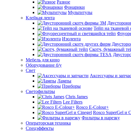
Разное
Фонарики
Мультитулы
Клейкая лента
Двусторон
Тейп на тканевой 
Флуоре
Изолента
Двусторо
Скотч, бумажный те
Двустор
Мебель для кино
Оборудование б/у
Свет
Аксессуары и запча
Лампы
Приборы
Светофильтры
Chris James
Lee Filters
Rosco E-Colour+
Rosco SuperGel и C
Фильтры в нарезку
Операторская техника
Спецэффекты