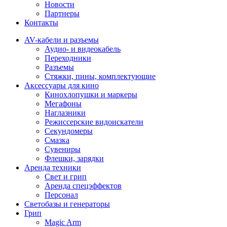
Новости
Партнеры
Контакты
AV-кабели и разъемы
Аудио- и видеокабель
Переходники
Разъемы
Стяжки, пины, комплектующие
Аксессуары для кино
Кинохлопушки и маркеры
Мегафоны
Наглазники
Режиссерские видоискатели
Секундомеры
Смазка
Сувениры
Флешки, зарядки
Аренда техники
Свет и грип
Аренда спецэффектов
Персонал
Светобазы и генераторы
Грип
Magic Arm