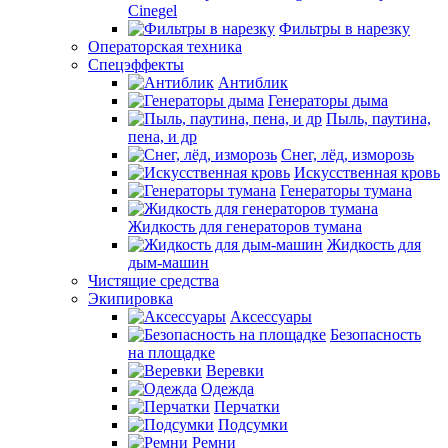
Cinegel
Фильтры в нарезку
Операторская техника
Спецэффекты
Антиблик
Генераторы дыма
Пыль, паутина,
пена, и др
Снег, лёд, изморозь
Искусственная кровь
Генераторы тумана
Жидкость для генераторов тумана
Жидкость для
дым-машин
Чистящие средства
Экипировка
Аксессуары
Безопасность
на площадке
Веревки
Одежда
Перчатки
Подсумки
Ремни