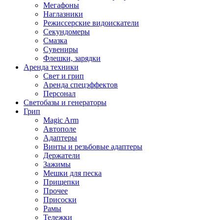
Мегафоны
Наглазники
Режиссерские видоискатели
Секундомеры
Смазка
Сувениры
Флешки, зарядки
Аренда техники
Свет и грип
Аренда спецэффектов
Персонал
Светобазы и генераторы
Грип
Magic Arm
Автополе
Адаптеры
Винты и резьбовые адаптеры
Держатели
Зажимы
Мешки для песка
Прищепки
Прочее
Присоски
Рамы
Тележки