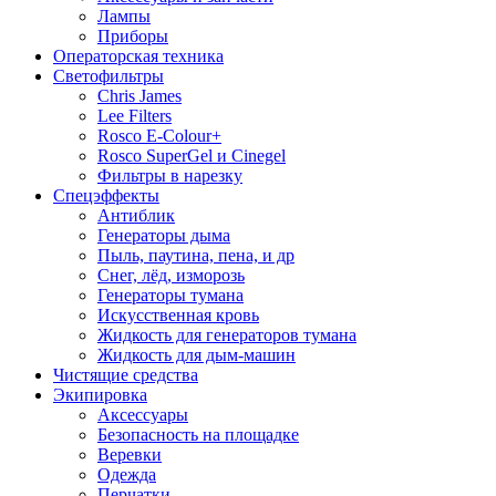
Лампы
Приборы
Операторская техника
Светофильтры
Chris James
Lee Filters
Rosco E-Colour+
Rosco SuperGel и Cinegel
Фильтры в нарезку
Спецэффекты
Антиблик
Генераторы дыма
Пыль, паутина, пена, и др
Снег, лёд, изморозь
Генераторы тумана
Искусственная кровь
Жидкость для генераторов тумана
Жидкость для дым-машин
Чистящие средства
Экипировка
Аксессуары
Безопасность на площадке
Веревки
Одежда
Перчатки