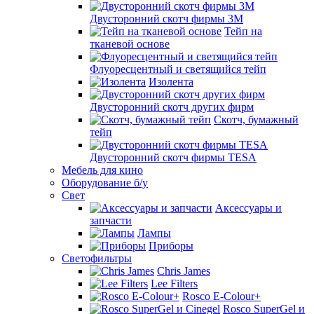
Двусторонний скотч фирмы 3M
Тейп на
тканевой основе
Флуоресцентный и светящийся тейп
Изолента
Двусторонний скотч других фирм
Скотч, бумажный
тейп
Двусторонний скотч фирмы TESA
Мебель для кино
Оборудование б/у
Свет
Аксессуары и
запчасти
Лампы
Приборы
Светофильтры
Chris James
Lee Filters
Rosco E-Colour+
Rosco SuperGel и