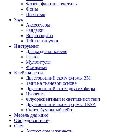
Флаги, флоппи, текстиль
Фоны
Штативы
Звук
Аксессуары
Бандажи
Ветрозащиты
Тейп и липучки
Инструмент
Для разделки кабеля
Разное
Мультитулы
Фонарики
Клейкая лента
Двусторонний скотч фирмы 3M
Тейп на тканевой основе
Двусторонний скотч других фирм
Изолента
Флуоресцентный и светящийся тейп
Двусторонний скотч фирмы TESA
Скотч, бумажный тейп
Мебель для кино
Оборудование б/у
Свет
Аксессуары и запчасти