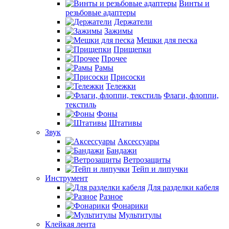
Винты и
резьбовые адаптеры
Держатели
Зажимы
Мешки для песка
Прищепки
Прочее
Рамы
Присоски
Тележки
Флаги, флоппи,
текстиль
Фоны
Штативы
Звук
Аксессуары
Бандажи
Ветрозащиты
Тейп и липучки
Инструмент
Для разделки кабеля
Разное
Фонарики
Мультитулы
Клейкая лента