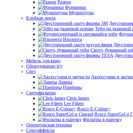
Разное
Фонарики
Мультитулы
Клейкая лента
Двусторон
Тейп на тканевой 
Флуоре
Изолента
Двусторо
Скотч, бумажный те
Двустор
Мебель для кино
Оборудование б/у
Свет
Аксессуары и запча
Лампы
Приборы
Светофильтры
Chris James
Lee Filters
Rosco E-Colour+
Rosco SuperGel и C
Фильтры в нарезку
Операторская техника
Спецэффекты