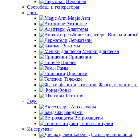
Персонал
Светобазы и генераторы
Грип
Magic Arm
Автополе
Адаптеры
Винты и резь
Держатели
Зажимы
Мешки для песка
Прищепки
Прочее
Рамы
Присоски
Тележки
Флаги, флоппи, те
Фоны
Штативы
Звук
Аксессуары
Бандажи
Ветрозащиты
Тейп и липучки
Инструмент
Для разделки кабеля