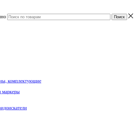
ино
ины, комплектующие
 маркеры
видоискатели