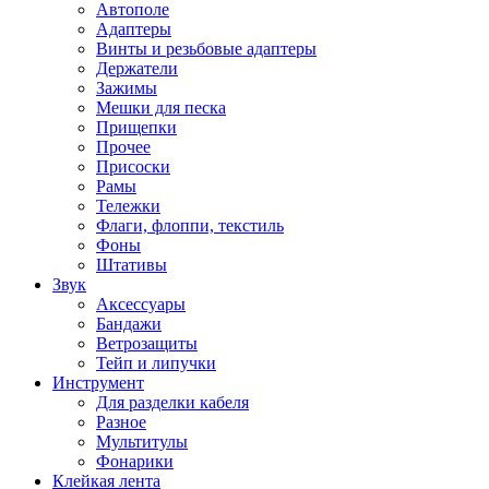
Автополе
Адаптеры
Винты и резьбовые адаптеры
Держатели
Зажимы
Мешки для песка
Прищепки
Прочее
Присоски
Рамы
Тележки
Флаги, флоппи, текстиль
Фоны
Штативы
Звук
Аксессуары
Бандажи
Ветрозащиты
Тейп и липучки
Инструмент
Для разделки кабеля
Разное
Мультитулы
Фонарики
Клейкая лента