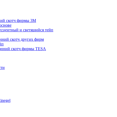
ний скотч фирмы 3M
основе
сцентный и светящийся тейп
нний скотч других фирм
йп
онний скотч фирмы TESA
сти
inegel