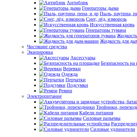
Антиблик
Генераторы дыма
Пыль, паутина, пе
Снег, лёд, изморозь
Искусственная кровь
Генераторы тумана
Жидкость
Жидкость для д
Чистящие средства
Экипировка
Аксессуары
Безопасность на
Веревки
Одежда
Перчатки
Подсумки
Ремни
Электропитание
Тройники, перехо
Кабели питания
Силовые разъемы
Распределит
Силовые удлинители