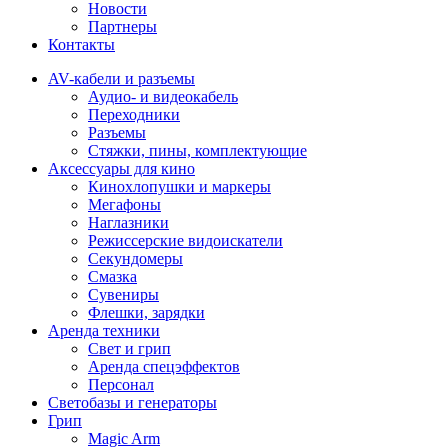
Новости
Партнеры
Контакты
AV-кабели и разъемы
Аудио- и видеокабель
Переходники
Разъемы
Стяжки, пины, комплектующие
Аксессуары для кино
Кинохлопушки и маркеры
Мегафоны
Наглазники
Режиссерские видоискатели
Секундомеры
Смазка
Сувениры
Флешки, зарядки
Аренда техники
Свет и грип
Аренда спецэффектов
Персонал
Светобазы и генераторы
Грип
Magic Arm