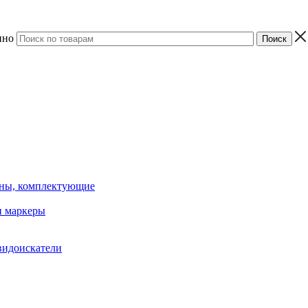
ино
ины, комплектующие
 маркеры
видоискатели