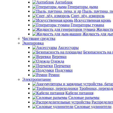
Антиблик
Генераторы дыма
Пыль, паутина, пе
Снег, лёд, изморозь
Искусственная кровь
Генераторы тумана
Жидкость
Жидкость для д
Чистящие средства
Экипировка
Аксессуары
Безопасность на
Веревки
Одежда
Перчатки
Подсумки
Ремни
Электропитание
Тройники, перехо
Кабели питания
Силовые разъемы
Распределит
Силовые удлинители