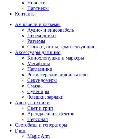
Новости
Партнеры
Контакты
AV-кабели и разъемы
Аудио- и видеокабель
Переходники
Разъемы
Стяжки, пины, комплектующие
Аксессуары для кино
Кинохлопушки и маркеры
Мегафоны
Наглазники
Режиссерские видоискатели
Секундомеры
Смазка
Сувениры
Флешки, зарядки
Аренда техники
Свет и грип
Аренда спецэффектов
Персонал
Светобазы и генераторы
Грип
Magic Arm