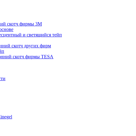
ний скотч фирмы 3M
основе
сцентный и светящийся тейп
нний скотч других фирм
йп
онний скотч фирмы TESA
сти
inegel