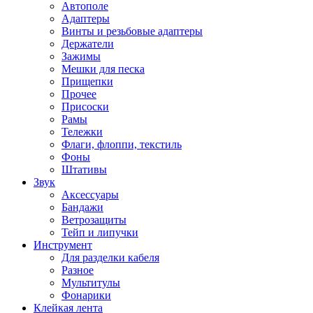
Автополе
Адаптеры
Винты и резьбовые адаптеры
Держатели
Зажимы
Мешки для песка
Прищепки
Прочее
Присоски
Рамы
Тележки
Флаги, флоппи, текстиль
Фоны
Штативы
Звук
Аксессуары
Бандажи
Ветрозащиты
Тейп и липучки
Инструмент
Для разделки кабеля
Разное
Мультитулы
Фонарики
Клейкая лента