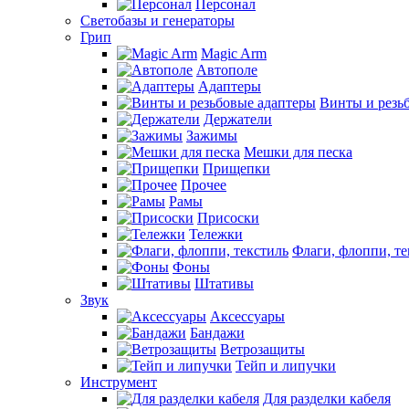
Персонал
Светобазы и генераторы
Грип
Magic Arm
Автополе
Адаптеры
Винты и резь
Держатели
Зажимы
Мешки для песка
Прищепки
Прочее
Рамы
Присоски
Тележки
Флаги, флоппи, те
Фоны
Штативы
Звук
Аксессуары
Бандажи
Ветрозащиты
Тейп и липучки
Инструмент
Для разделки кабеля