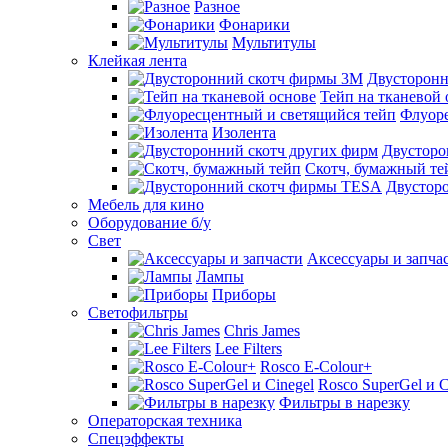
Разное
Фонарики
Мультитулы
Клейкая лента
Двусторон
Тейп на тканевой 
Флуоре
Изолента
Двусторо
Скотч, бумажный те
Двустор
Мебель для кино
Оборудование б/у
Свет
Аксессуары и запча
Лампы
Приборы
Светофильтры
Chris James
Lee Filters
Rosco E-Colour+
Rosco SuperGel и C
Фильтры в нарезку
Операторская техника
Спецэффекты