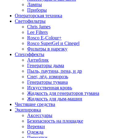
Лампы
Приборы
Операторская техника
Светофильтры
Chris James
Lee Filters
Rosco E-Colour+
Rosco SuperGel и Cinegel
Фильтры в нарезку
Спецэффекты
Антиблик
Генераторы дыма
Пыль, паутина, пена, и др
Снег, лёд, изморозь
Генераторы тумана
Искусственная кровь
Жидкость для генераторов тумана
Жидкость для дым-машин
Чистящие средства
Экипировка
Аксессуары
Безопасность на площадке
Веревки
Одежда
Перчатки