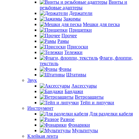
Винты и
резьбовые адаптеры
Держатели
Зажимы
Мешки для песка
Прищепки
Прочее
Рамы
Присоски
Тележки
Флаги, флоппи,
текстиль
Фоны
Штативы
Звук
Аксессуары
Бандажи
Ветрозащиты
Тейп и липучки
Инструмент
Для разделки кабеля
Разное
Фонарики
Мультитулы
Клейкая лента