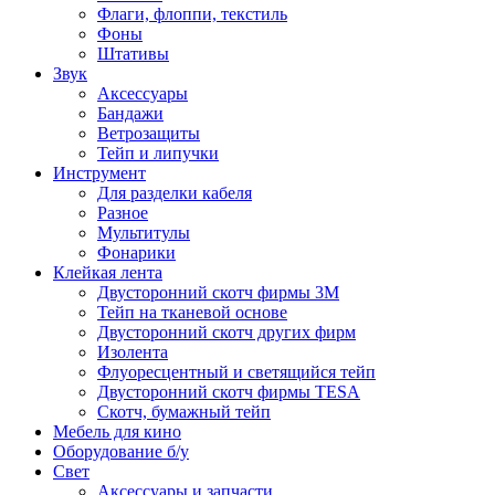
Флаги, флоппи, текстиль
Фоны
Штативы
Звук
Аксессуары
Бандажи
Ветрозащиты
Тейп и липучки
Инструмент
Для разделки кабеля
Разное
Мультитулы
Фонарики
Клейкая лента
Двусторонний скотч фирмы 3M
Тейп на тканевой основе
Двусторонний скотч других фирм
Изолента
Флуоресцентный и светящийся тейп
Двусторонний скотч фирмы TESA
Скотч, бумажный тейп
Мебель для кино
Оборудование б/у
Свет
Аксессуары и запчасти