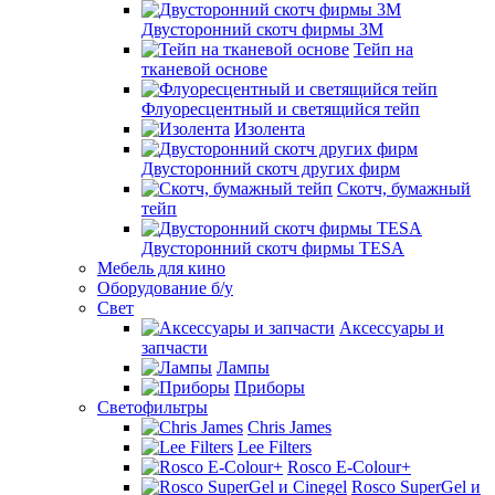
Двусторонний скотч фирмы 3M
Тейп на
тканевой основе
Флуоресцентный и светящийся тейп
Изолента
Двусторонний скотч других фирм
Скотч, бумажный
тейп
Двусторонний скотч фирмы TESA
Мебель для кино
Оборудование б/у
Свет
Аксессуары и
запчасти
Лампы
Приборы
Светофильтры
Chris James
Lee Filters
Rosco E-Colour+
Rosco SuperGel и