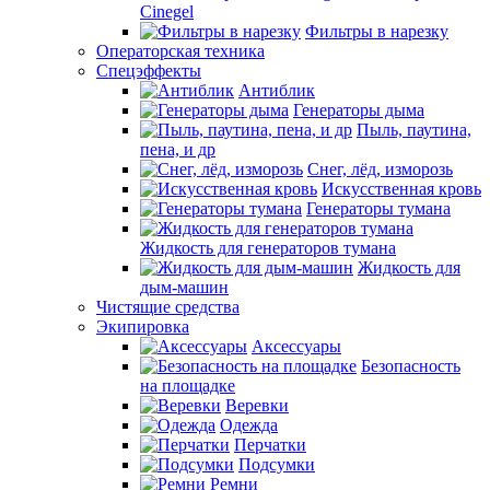
Cinegel
Фильтры в нарезку
Операторская техника
Спецэффекты
Антиблик
Генераторы дыма
Пыль, паутина,
пена, и др
Снег, лёд, изморозь
Искусственная кровь
Генераторы тумана
Жидкость для генераторов тумана
Жидкость для
дым-машин
Чистящие средства
Экипировка
Аксессуары
Безопасность
на площадке
Веревки
Одежда
Перчатки
Подсумки
Ремни