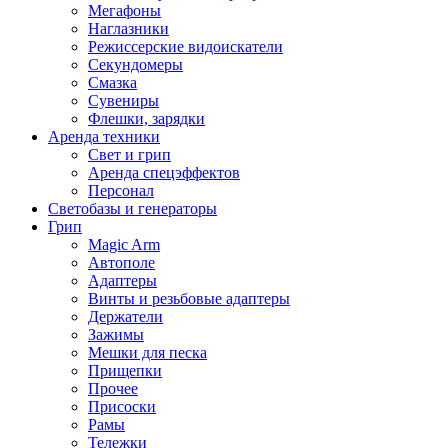
Мегафоны
Наглазники
Режиссерские видоискатели
Секундомеры
Смазка
Сувениры
Флешки, зарядки
Аренда техники
Свет и грип
Аренда спецэффектов
Персонал
Светобазы и генераторы
Грип
Magic Arm
Автополе
Адаптеры
Винты и резьбовые адаптеры
Держатели
Зажимы
Мешки для песка
Прищепки
Прочее
Присоски
Рамы
Тележки