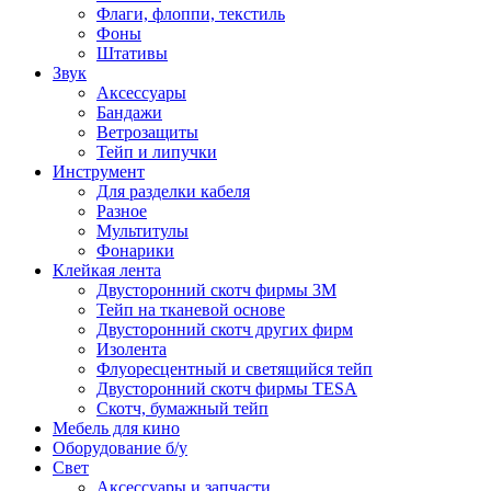
Флаги, флоппи, текстиль
Фоны
Штативы
Звук
Аксессуары
Бандажи
Ветрозащиты
Тейп и липучки
Инструмент
Для разделки кабеля
Разное
Мультитулы
Фонарики
Клейкая лента
Двусторонний скотч фирмы 3M
Тейп на тканевой основе
Двусторонний скотч других фирм
Изолента
Флуоресцентный и светящийся тейп
Двусторонний скотч фирмы TESA
Скотч, бумажный тейп
Мебель для кино
Оборудование б/у
Свет
Аксессуары и запчасти