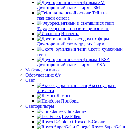
Двусторонний скотч фирмы 3M
Тейп на
тканевой основе
Флуоресцентный и светящийся тейп
Изолента
Двусторонний скотч других фирм
Скотч, бумажный
тейп
Двусторонний скотч фирмы TESA
Мебель для кино
Оборудование б/у
Свет
Аксессуары и
запчасти
Лампы
Приборы
Светофильтры
Chris James
Lee Filters
Rosco E-Colour+
Rosco SuperGel и