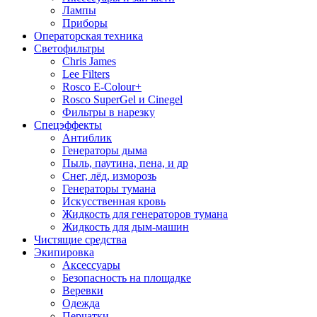
Лампы
Приборы
Операторская техника
Светофильтры
Chris James
Lee Filters
Rosco E-Colour+
Rosco SuperGel и Cinegel
Фильтры в нарезку
Спецэффекты
Антиблик
Генераторы дыма
Пыль, паутина, пена, и др
Снег, лёд, изморозь
Генераторы тумана
Искусственная кровь
Жидкость для генераторов тумана
Жидкость для дым-машин
Чистящие средства
Экипировка
Аксессуары
Безопасность на площадке
Веревки
Одежда
Перчатки