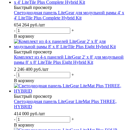
Быстрый просмотр
Светодиодная панель LiteGear для модульной рамы 4' x
4' LiteTile Plus Complete Hybrid Kit
654 264
руб.
/шт
-
+
В корзину
Быстрый просмотр
Комплект из 4-х панелей LiteGear 2' x 8' для модульной
рамы 8' x 8' LiteTile Plus Eight Hybrid Kit
2 246 400
руб.
/шт
-
+
В корзину
Быстрый просмотр
Светодиодная панель LiteGear LiteMat Plus THREE,
HYBRID
414 000
руб.
/шт
-
+
В корзину