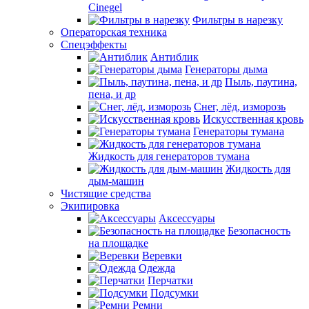
Cinegel
Фильтры в нарезку
Операторская техника
Спецэффекты
Антиблик
Генераторы дыма
Пыль, паутина,
пена, и др
Снег, лёд, изморозь
Искусственная кровь
Генераторы тумана
Жидкость для генераторов тумана
Жидкость для
дым-машин
Чистящие средства
Экипировка
Аксессуары
Безопасность
на площадке
Веревки
Одежда
Перчатки
Подсумки
Ремни