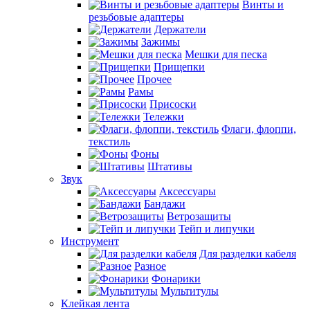
Винты и
резьбовые адаптеры
Держатели
Зажимы
Мешки для песка
Прищепки
Прочее
Рамы
Присоски
Тележки
Флаги, флоппи,
текстиль
Фоны
Штативы
Звук
Аксессуары
Бандажи
Ветрозащиты
Тейп и липучки
Инструмент
Для разделки кабеля
Разное
Фонарики
Мультитулы
Клейкая лента