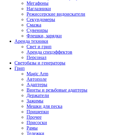
Мегафоны
Наглазники
Режиссерские видоискатели
Секундомеры
Смазка
Сувениры
Флешки, зарядки
Аренда техники
Свет и грип
Аренда спецэффектов
Персонал
Светобазы и генераторы
Грип
Magic Arm
Автополе
Адаптеры
Винты и резьбовые адаптеры
Держатели
Зажимы
Мешки для песка
Прищепки
Прочее
Присоски
Рамы
Тележки