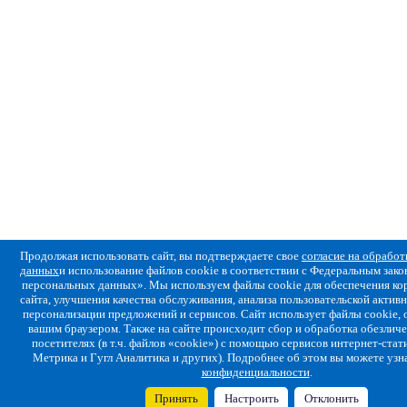
Продолжая использовать сайт, вы подтверждаете свое
согласие на обрабо
данных
и использование файлов cookie в соответствии с Федеральным за
персональных данных». Мы используем файлы cookie для обеспечения ко
сайта, улучшения качества обслуживания, анализа пользовательской активн
персонализации предложений и сервисов. Сайт использует файлы cookie,
вашим браузером. Также на сайте происходит сбор и обработка обезлич
посетителях (в т.ч. файлов «cookie») с помощью сервисов интернет-стат
Метрика и Гугл Аналитика и других). Подробнее об этом вы можете узн
конфиденциальности
.
Принять
Настроить
Отклонить