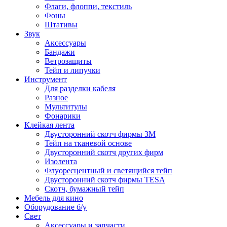
Флаги, флоппи, текстиль
Фоны
Штативы
Звук
Аксессуары
Бандажи
Ветрозащиты
Тейп и липучки
Инструмент
Для разделки кабеля
Разное
Мультитулы
Фонарики
Клейкая лента
Двусторонний скотч фирмы 3M
Тейп на тканевой основе
Двусторонний скотч других фирм
Изолента
Флуоресцентный и светящийся тейп
Двусторонний скотч фирмы TESA
Скотч, бумажный тейп
Мебель для кино
Оборудование б/у
Свет
Аксессуары и запчасти