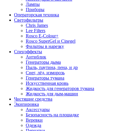
Лампы
Приборы
Операторская техника
Светофильтры
Chris James
Lee Filters
Rosco E-Colour+
Rosco SuperGel и Cinegel
Фильтры в нарезку
Спецэффекты
Антиблик
Генераторы дыма
Пыль, паутина, пена, и др
Снег, лёд, изморозь
Генераторы тумана
Искусственная кровь
Жидкость для генераторов тумана
Жидкость для дым-машин
Чистящие средства
Экипировка
Аксессуары
Безопасность на площадке
Веревки
Одежда
Перчатки