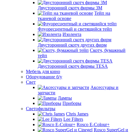
Двусторонний скотч фирмы 3M
Тейп на
тканевой основе
Флуоресцентный и светящийся тейп
Изолента
Двусторонний скотч других фирм
Скотч, бумажный
тейп
Двусторонний скотч фирмы TESA
Мебель для кино
Оборудование б/у
Свет
Аксессуары и
запчасти
Лампы
Приборы
Светофильтры
Chris James
Lee Filters
Rosco E-Colour+
Rosco SuperGel и