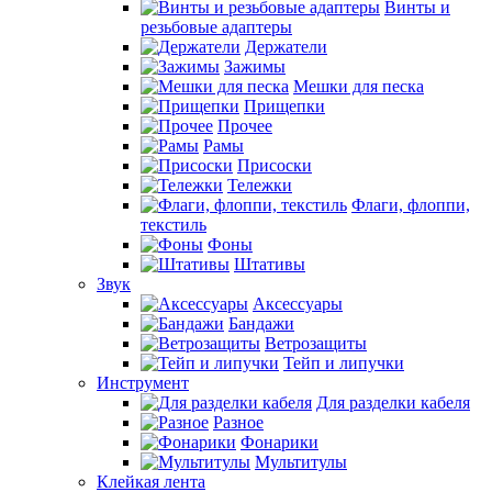
Винты и
резьбовые адаптеры
Держатели
Зажимы
Мешки для песка
Прищепки
Прочее
Рамы
Присоски
Тележки
Флаги, флоппи,
текстиль
Фоны
Штативы
Звук
Аксессуары
Бандажи
Ветрозащиты
Тейп и липучки
Инструмент
Для разделки кабеля
Разное
Фонарики
Мультитулы
Клейкая лента