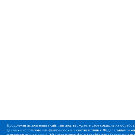
Продолжая использовать сайт, вы подтверждаете свое
согласие на обрабо
данных
и использование файлов cookie в соответствии с Федеральным за