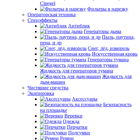
Cinegel
Фильтры в нарезку
Операторская техника
Спецэффекты
Антиблик
Генераторы дыма
Пыль, паутина,
пена, и др
Снег, лёд, изморозь
Искусственная кровь
Генераторы тумана
Жидкость для генераторов тумана
Жидкость для
дым-машин
Чистящие средства
Экипировка
Аксессуары
Безопасность
на площадке
Веревки
Одежда
Перчатки
Подсумки
Ремни