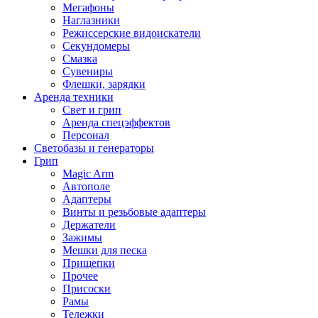
Мегафоны
Наглазники
Режиссерские видоискатели
Секундомеры
Смазка
Сувениры
Флешки, зарядки
Аренда техники
Свет и грип
Аренда спецэффектов
Персонал
Светобазы и генераторы
Грип
Magic Arm
Автополе
Адаптеры
Винты и резьбовые адаптеры
Держатели
Зажимы
Мешки для песка
Прищепки
Прочее
Присоски
Рамы
Тележки