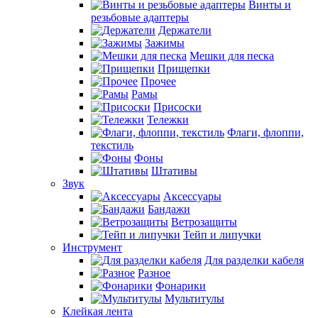
Винты и
резьбовые адаптеры
Держатели
Зажимы
Мешки для песка
Прищепки
Прочее
Рамы
Присоски
Тележки
Флаги, флоппи,
текстиль
Фоны
Штативы
Звук
Аксессуары
Бандажи
Ветрозащиты
Тейп и липучки
Инструмент
Для разделки кабеля
Разное
Фонарики
Мультитулы
Клейкая лента