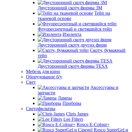
Двусторонний скотч фирмы 3M
Тейп на
тканевой основе
Флуоресцентный и светящийся тейп
Изолента
Двусторонний скотч других фирм
Скотч, бумажный
тейп
Двусторонний скотч фирмы TESA
Мебель для кино
Оборудование б/у
Свет
Аксессуары и
запчасти
Лампы
Приборы
Светофильтры
Chris James
Lee Filters
Rosco E-Colour+
Rosco SuperGel и