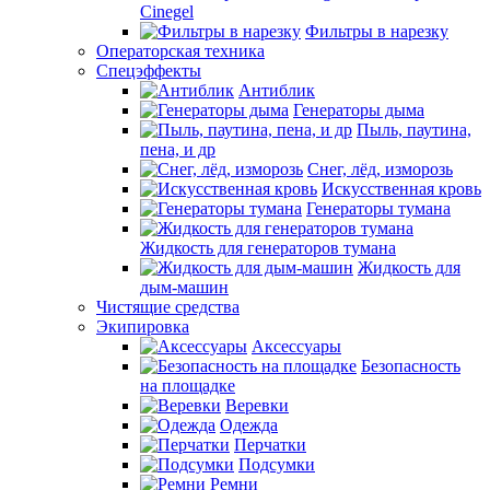
Cinegel
Фильтры в нарезку
Операторская техника
Спецэффекты
Антиблик
Генераторы дыма
Пыль, паутина,
пена, и др
Снег, лёд, изморозь
Искусственная кровь
Генераторы тумана
Жидкость для генераторов тумана
Жидкость для
дым-машин
Чистящие средства
Экипировка
Аксессуары
Безопасность
на площадке
Веревки
Одежда
Перчатки
Подсумки
Ремни