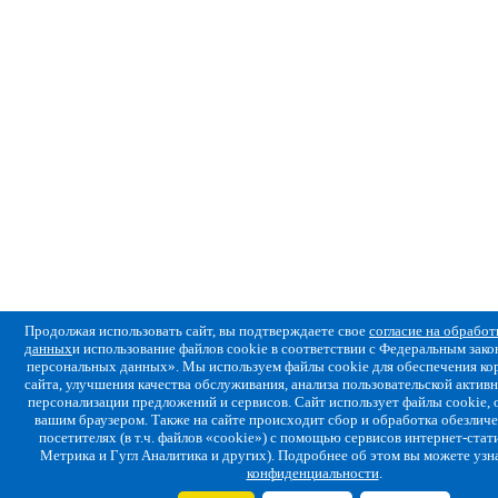
Продолжая использовать сайт, вы подтверждаете свое
согласие на обрабо
данных
и использование файлов cookie в соответствии с Федеральным за
персональных данных». Мы используем файлы cookie для обеспечения ко
сайта, улучшения качества обслуживания, анализа пользовательской активн
персонализации предложений и сервисов. Сайт использует файлы cookie,
вашим браузером. Также на сайте происходит сбор и обработка обезлич
посетителях (в т.ч. файлов «cookie») с помощью сервисов интернет-стат
Метрика и Гугл Аналитика и других). Подробнее об этом вы можете узн
конфиденциальности
.