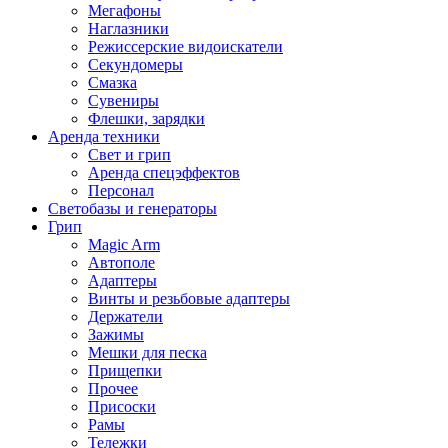
Мегафоны
Наглазники
Режиссерские видоискатели
Секундомеры
Смазка
Сувениры
Флешки, зарядки
Аренда техники
Свет и грип
Аренда спецэффектов
Персонал
Светобазы и генераторы
Грип
Magic Arm
Автополе
Адаптеры
Винты и резьбовые адаптеры
Держатели
Зажимы
Мешки для песка
Прищепки
Прочее
Присоски
Рамы
Тележки