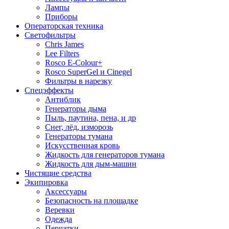
Лампы
Приборы
Операторская техника
Светофильтры
Chris James
Lee Filters
Rosco E-Colour+
Rosco SuperGel и Cinegel
Фильтры в нарезку
Спецэффекты
Антиблик
Генераторы дыма
Пыль, паутина, пена, и др
Снег, лёд, изморозь
Генераторы тумана
Искусственная кровь
Жидкость для генераторов тумана
Жидкость для дым-машин
Чистящие средства
Экипировка
Аксессуары
Безопасность на площадке
Веревки
Одежда
Перчатки