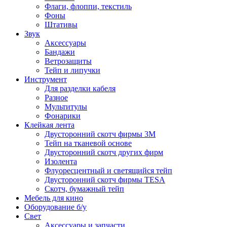
Флаги, флоппи, текстиль
Фоны
Штативы
Звук
Аксессуары
Бандажи
Ветрозащиты
Тейп и липучки
Инструмент
Для разделки кабеля
Разное
Мультитулы
Фонарики
Клейкая лента
Двусторонний скотч фирмы 3M
Тейп на тканевой основе
Двусторонний скотч других фирм
Изолента
Флуоресцентный и светящийся тейп
Двусторонний скотч фирмы TESA
Скотч, бумажный тейп
Мебель для кино
Оборудование б/у
Свет
Аксессуары и запчасти