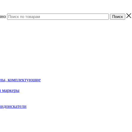
ино
ины, комплектующие
 маркеры
видоискатели