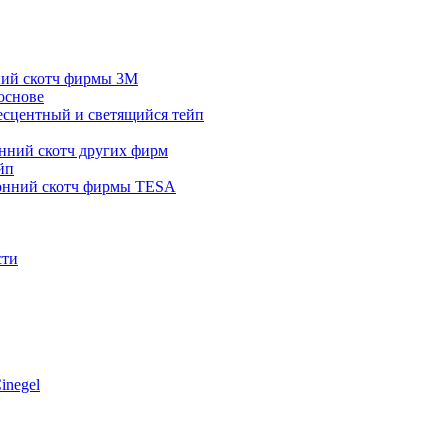
ний скотч фирмы 3M
основе
сцентный и светящийся тейп
нний скотч других фирм
йп
онний скотч фирмы TESA
сти
inegel