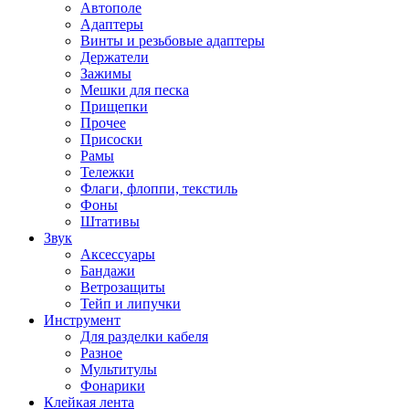
Автополе
Адаптеры
Винты и резьбовые адаптеры
Держатели
Зажимы
Мешки для песка
Прищепки
Прочее
Присоски
Рамы
Тележки
Флаги, флоппи, текстиль
Фоны
Штативы
Звук
Аксессуары
Бандажи
Ветрозащиты
Тейп и липучки
Инструмент
Для разделки кабеля
Разное
Мультитулы
Фонарики
Клейкая лента