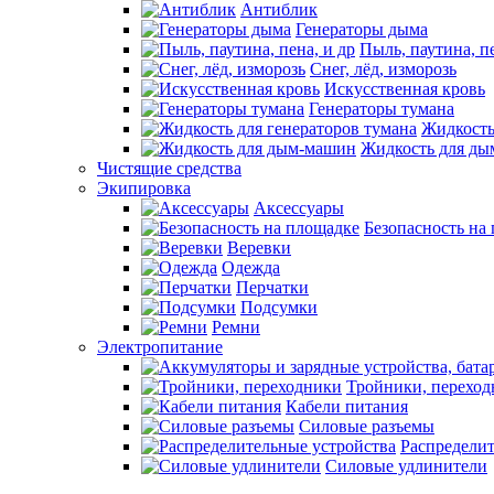
Антиблик
Генераторы дыма
Пыль, паутина, пе
Снег, лёд, изморозь
Искусственная кровь
Генераторы тумана
Жидкость
Жидкость для д
Чистящие средства
Экипировка
Аксессуары
Безопасность на
Веревки
Одежда
Перчатки
Подсумки
Ремни
Электропитание
Тройники, перехо
Кабели питания
Силовые разъемы
Распределит
Силовые удлинители