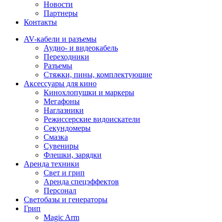
Новости
Партнеры
Контакты
AV-кабели и разъемы
Аудио- и видеокабель
Переходники
Разъемы
Стяжки, пины, комплектующие
Аксессуары для кино
Кинохлопушки и маркеры
Мегафоны
Наглазники
Режиссерские видоискатели
Секундомеры
Смазка
Сувениры
Флешки, зарядки
Аренда техники
Свет и грип
Аренда спецэффектов
Персонал
Светобазы и генераторы
Грип
Magic Arm