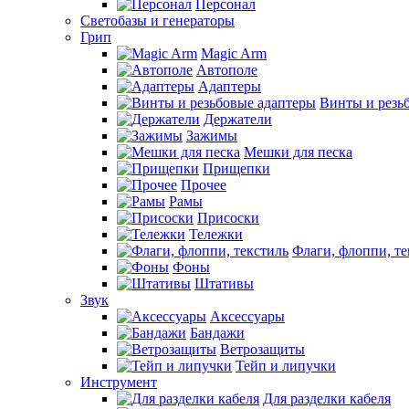
Персонал
Светобазы и генераторы
Грип
Magic Arm
Автополе
Адаптеры
Винты и резь
Держатели
Зажимы
Мешки для песка
Прищепки
Прочее
Рамы
Присоски
Тележки
Флаги, флоппи, те
Фоны
Штативы
Звук
Аксессуары
Бандажи
Ветрозащиты
Тейп и липучки
Инструмент
Для разделки кабеля