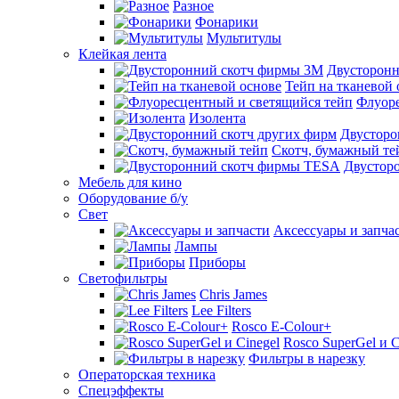
Разное
Фонарики
Мультитулы
Клейкая лента
Двусторон
Тейп на тканевой 
Флуоре
Изолента
Двусторо
Скотч, бумажный те
Двустор
Мебель для кино
Оборудование б/у
Свет
Аксессуары и запча
Лампы
Приборы
Светофильтры
Chris James
Lee Filters
Rosco E-Colour+
Rosco SuperGel и C
Фильтры в нарезку
Операторская техника
Спецэффекты