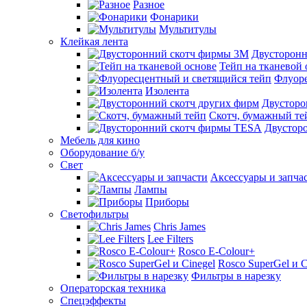
Разное
Фонарики
Мультитулы
Клейкая лента
Двусторон
Тейп на тканевой 
Флуоре
Изолента
Двусторо
Скотч, бумажный те
Двустор
Мебель для кино
Оборудование б/у
Свет
Аксессуары и запча
Лампы
Приборы
Светофильтры
Chris James
Lee Filters
Rosco E-Colour+
Rosco SuperGel и C
Фильтры в нарезку
Операторская техника
Спецэффекты