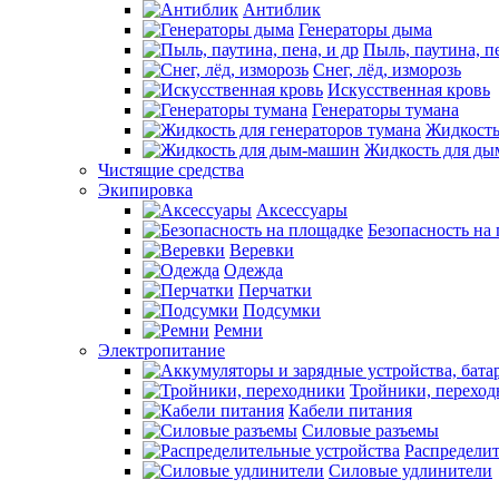
Антиблик
Генераторы дыма
Пыль, паутина, пе
Снег, лёд, изморозь
Искусственная кровь
Генераторы тумана
Жидкость
Жидкость для д
Чистящие средства
Экипировка
Аксессуары
Безопасность на
Веревки
Одежда
Перчатки
Подсумки
Ремни
Электропитание
Тройники, перехо
Кабели питания
Силовые разъемы
Распределит
Силовые удлинители