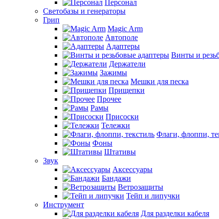
Персонал
Светобазы и генераторы
Грип
Magic Arm
Автополе
Адаптеры
Винты и резь
Держатели
Зажимы
Мешки для песка
Прищепки
Прочее
Рамы
Присоски
Тележки
Флаги, флоппи, те
Фоны
Штативы
Звук
Аксессуары
Бандажи
Ветрозащиты
Тейп и липучки
Инструмент
Для разделки кабеля