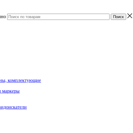
ино
ины, комплектующие
 маркеры
видоискатели