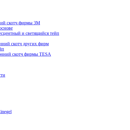
ний скотч фирмы 3M
основе
сцентный и светящийся тейп
нний скотч других фирм
йп
онний скотч фирмы TESA
сти
inegel