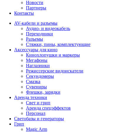
Новости
Партнеры
Контакты
AV-кабели и разъемы
Аудио- и видеокабель
Переходники
Разъемы
Стяжки, пины, комплектующие
Аксессуары для кино
Кинохлопушки и маркеры
Мегафоны
Наглазники
Режиссерские видоискатели
Секундомеры
Смазка
Сувениры
Флешки, зарядки
Аренда техники
Свет и грип
Аренда спецэффектов
Персонал
Светобазы и генераторы
Грип
Magic Arm