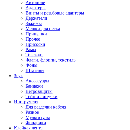
Автополе
Адаптеры
Винты и резьбовые адаптеры
Держатели
Зажимы
Мешки для песка
Прищепки
Прочее
Присоски
Рамы
Тележки
Флаги, флоппи, текстиль
Фоны
Штативы
Звук
Аксессуары
Бандажи
Ветрозащиты
Тейп и липучки
Инструмент
Для разделки кабеля
Разное
Мультитулы
Фонарики
Клейкая лента